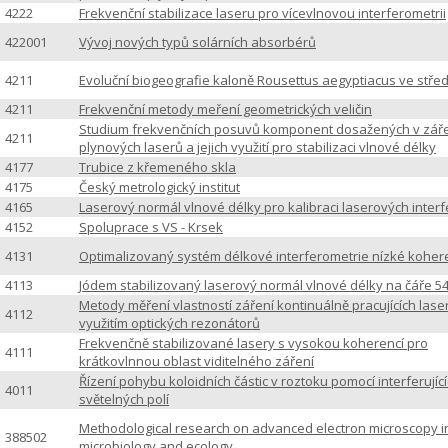
4222
Frekvenční stabilizace laseru pro vícevlnovou interferometrii
422001
Vývoj nových typů solárních absorbérů
4211
Evoluční biogeografie kaloně Rousettus aegyptiacus ve stř
4211
Frekvenční metody meření geometrických veličin
Studium frekvenčních posuvů komponent dosažených v zář
4211
plynových laserů a jejich využití pro stabilizaci vlnové délky
4177
Trubice z křemeného skla
4175
Český metrologický institut
4165
Laserový normál vlnové délky pro kalibraci laserových inter
4152
Spoluprace s VS - Krsek
4131
Optimalizovaný systém délkové interferometrie nízké kohe
4113
Jódem stabilizovaný laserový normál vlnové délky na čáře 5
Metody měření vlastností záření kontinuálně pracujících lase
4112
využitím optických rezonátorů
Frekvenčně stabilizované lasery s vysokou koherencí pro
4111
krátkovlnnou oblast viditelného záření
Řízení pohybu koloidních částic v roztoku pomocí interferujíc
4011
světelných polí
Methodological research on advanced electron microscopy i
388502
microbiology and ecology