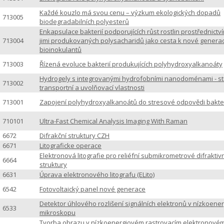
Každé kouzlo má svou cenu – výzkum ekologických dopadů
713005
biodegradabilních polyesterů
Enkapsulace bakterií podporujících růst rostlin prostřednictv
713004
jimi produkovaných polysacharidů jako cesta k nové generac
bioinokulantů
713003
Řízená evoluce bakterií produkujících polyhydroxyalkanoáty
Hydrogely s integrovanými hydrofobními nanodoménami - st
713002
transportní a uvolňovací vlastnosti
713001
Zapojení polyhydroxyalkanoátů do stresové odpovědi bakter
710101
Ultra-Fast Chemical Analysis Imaging With Raman
6672
Difrakční struktury CZH
6671
Litograficke operace
Elektronová litografie pro reliéfní submikrometrové difraktiv
6664
struktury
6631
Úprava elektronového litografu (ELito)
6542
Fotovoltaický panel nové generace
Detektor úhlového rozlišení signálních elektronů v nízkoen
6533
mikroskopu
Tvorba obrazu v nízkoenergiovém rastrovacím elektronové