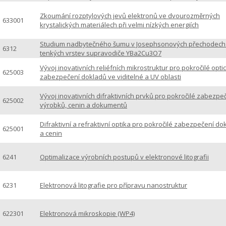
Zkoumání rozptylových jevů elektronů ve dvourozměrných
633001
krystalických materiálech při velmi nízkých energiích
Studium nadbytečného šumu v Josephsonových přechodech 
6312
tenkých vrstev supravodiče YBa2Cu3O7
Vývoj inovativních reliéfních mikrostruktur pro pokročilé opti
625003
zabezpečení dokladů ve viditelné a UV oblasti
Vývoj inovativních difraktivních prvků pro pokročilé zabezpe
625002
výrobků, cenin a dokumentů
Difraktivní a refraktivní optika pro pokročilé zabezpečení d
625001
a cenin
6241
Optimalizace výrobních postupů v elektronové litografii
6231
Elektronová litografie pro přípravu nanostruktur
622301
Elektronová mikroskopie (WP4)