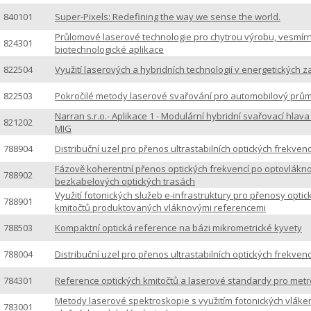
840101
Super-Pixels: Redefining the way we sense the world.
Průlomové laserové technologie pro chytrou výrobu, vesmír
824301
biotechnologické aplikace
822504
Využití laserových a hybridních technologií v energetických z
822503
Pokročilé metody laserové svařování pro automobilový prům
Narran s.r.o.- Aplikace 1 - Modulární hybridní svařovací hlava
821202
MIG
788904
Distribuční uzel pro přenos ultrastabilních optických frekvenc
Fázově koherentní přenos optických frekvencí po optovlákn
788902
bezkabelových optických trasách
Využití fotonických služeb e-infrastruktury pro přenosy optic
788901
kmitočtů produktovaných vláknovými referencemi
788503
Kompaktní optická reference na bázi mikrometrické kyvety
788004
Distribuční uzel pro přenos ultrastabilních optických frekvenc
784301
Reference optických kmitočtů a laserové standardy pro metro
Metody laserové spektroskopie s využitím fotonických vláke
783001