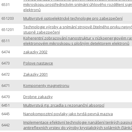
6531
mikroskopu prostřednictvím snímání úhlového rozdělení sign
elektronů
651203
Multivrstvé optoelektrické technologie pro zabezpečení
Technologie výroby a snímání strojově čitelného prvku nejvy
651201
stupně zabezpečení
Koherentní zobrazování nanostruktur v nízkoenergiovém ra
6511
elektronovém mikroskopu s plošným detektorem elektronů
6474
zakazky 2002
6473
Polove nastavce
6472
Zakazky 2001
6471
Komponenty magnetronu
6470
Drobne zakazky
6451
Multivrstvá rtg. zrcadla s rezonanční absorpcí
6445
Nanokompozitní povlaky jako tvrdá pevná maziva
Implementace efektivní technologie nanášení tenkých pasiva
6442
antireflexních vrstev do výroby krystalických solárních článk