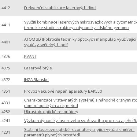
4412
Frekvenční stabilizace laserových diod
Využití kombinace laserových mikrosvazkových a cytometric
4411
technik ke studiu struktury a dynamiky lidského genomu
ATOM 3D (Pokročilé techniky optických manipulací využívající
4401
syntézy světelných polí)
4376
KVANT
4375
Laserové brýle
4372
INZA Blansko
4351
Provoz vakuové napař. aparatury BAK550
Charakterizace vrstevnatých systémů s náhodně drsnými ro
4331
pomocí optických a rtg metod
4252
Ultrastab. optické resonátory
4241
Výzkum dynamiky laserového svařovacího procesu a jeho ří
Stabilní laserové optické rezonátory a jejich využití k měření
4231
parametrů plynných prostředí