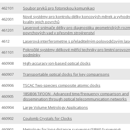
462101
Soubor prvků pro fotonickou komunikaci
Nové systémy pro kontrolu délky koncových měrek a vyhod
462001
kvality jejich povrchů
Laserové snímače délky pro diagnostiku geometrických rozm
461201
povrchových vad v přesném strojírenství
4612
Laserová interferometrie s přeladitelným polovodičovým la
Pokročilé systémy délkové měřící techniky pro limitní provozn
461101
podmínky
460908
High-accuracy ion-based optical clocks
460907
Transportable optical clocks for key comparisons
460906
TSCAC Two-species composite atomic clocks
18SIB06 TiFOON - Advanced time/frequency comparison and
460905
dissemination through optical telecommunication networks
460904
Large Volume Metrology Applications
460902
Coulomb Crystals for Clocks
460901
Metrology for long distance surveying (SIB60 Surveying)