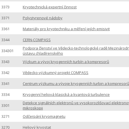
3373
Kryotechnická expertní činnost
3371
Polystyrenové nádoby
3361
Materiály pro kryotechniku a měření jejích emisivit
3344
CERN-COMPASS
Podpora členství ve Vědecko-technologické radě Mezinárod
334301
ústavu chladírenského
3343
Výzkum a vývoj kryogenních turbín a kompresorů
3342
Vědecko-výzkumný projekt COMPASS
3341
Centrum výzkumu a vývoje kryogenních turbin a kompresor
3334
Kryogenní heliová klasická a kvantová turbulence
Detekce signálních elektronů ve vysokorozlišovací elektron
3301
mikroskopii
3271
Odčerpání kryomagnetu
3270
Heliový kryostat