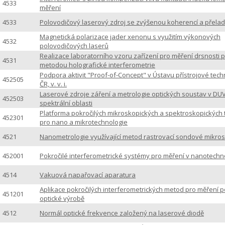
4533
měření
4533
Polovodičový laserový zdroj se zvýšenou koherencí a přeladi
Magnetická polarizace jader xenonu s využitím výkonových
4532
polovodičových laserů
Realizace laboratorního vzoru zařízení pro měření drsnosti 
4531
metodou holografické interferometrie
Podpora aktivit "Proof-of-Concept" v Ústavu přístrojové tech
452505
ČR, v. v. i.
Laserové zdroje záření a metrologie optických soustav v DU
452503
spektrální oblasti
Platforma pokročilých mikroskopických a spektroskopických 
452301
pro nano a mikrotechnologie
4521
Nanometrologie využívající metod rastrovací sondové mikro
452001
Pokročilé interferometrické systémy pro měření v nanotechn
4514
Vakuová napařovací aparatura
Aplikace pokročilých interferometrických metod pro měření p
451201
optické výrobě
4512
Normál optické frekvence založený na laserové diodě