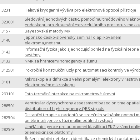
3231
Heliová kryogenní vývěva pro elektronově optické přístroje
Sledování jednotlivých částic, pomocí multimódového vlákn
323001
endoskopu pro zkoumání extracelulárního prostoru v mozku
3157
Bayesovské metody MR
Japonsko-česko-slovenský seminář o aplikovaném
3148
elektromagnetismu
Informační fyzika jako sjednocující pohled na fyzikální teorie 
3142
systémy
3133
NMR za hranicemi homogenity a šumu
312501
Pokročilé konstrukční uzly pro automatizaci kontroly ve výrob
Mikroskopie a difrakce s velmi pomalými elektrony v rastrov
3101
elektronovém mikroskopu
293101
Foto-termální interakce na mikrometrové úrovni
Ventricular dyssynchrony assessment based on time-spatial
288501
distribution of high frequency QRS signals
Distanční terapie u pacientů se srdečním selháním pomocí 
282504
umělé inteligence s fúzí multimodálních vstupů
Umělá inteligence pro autonomní klasifikaci EKG v rámci onli
282503
telemedicínské platformy
Řešení mobilní detekce a identifikace chemických polutantů 