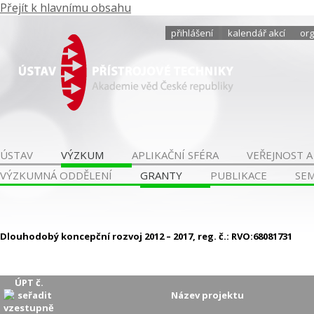
Přejít k hlavnímu obsahu
přihlášení
kalendář akcí
org
ÚSTAV
VÝZKUM
APLIKAČNÍ SFÉRA
VEŘEJNOST A
VÝZKUMNÁ ODDĚLENÍ
GRANTY
PUBLIKACE
SE
Dlouhodobý koncepční rozvoj 2012 – 2017, reg. č.: RVO:68081731
ÚPT č.
Název projektu