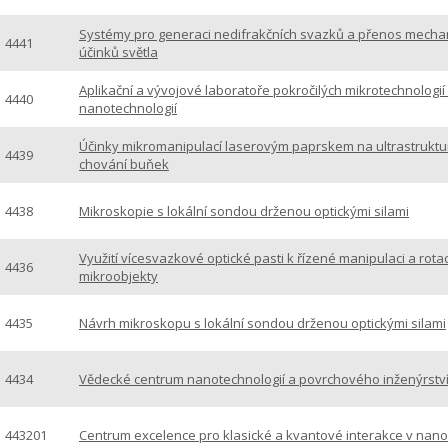
Systémy pro generaci nedifrakčních svazků a přenos mecha
4441
účinků světla
Aplikační a vývojové laboratoře pokročilých mikrotechnologií
4440
nanotechnologií
Účinky mikromanipulací laserovým paprskem na ultrastruktu
4439
chování buňek
4438
Mikroskopie s lokální sondou drženou optickými silami
Využití vícesvazkové optické pasti k řízené manipulaci a rotac
4436
mikroobjekty
4435
Návrh mikroskopu s lokální sondou drženou optickými silami
4434
Vědecké centrum nanotechnologií a povrchového inženýrstv
443201
Centrum excelence pro klasické a kvantové interakce v nan