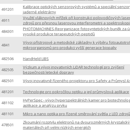
Kalibrace optických senzorových systémů a speciální senzor
491201
jaderné elektrárny
Využití vláknových mřížek při konstrukci polovodičových las
4911
zdrojů pro přesnou laserovou interferometrii a spektroskopi
PHOTOMACHINES-Reorganizace fotosyntetických buněk za 
484301
vysoké produkce terapeutických peptidů
Vývoj přístrojové a metodické základny k výběru fotoautotro
4841
mikroorganismů pro produkci vyšší generace biopaliv
482506
HandHeld LIBS
Výzkum a vývoj inovativních LiDAR technologií pro zvýšení
482505
bezpečnosti letecké dopravy
482501
Vývoj inovativně řízeného projektoru pro Safety a Průmysl 4.
481201
Technologie pro pokročilou optiku a její průmyslová aplikace
HyPerSpec - vývoj hyperspektrálních kamer pro biotechnolo
481102
aplikace a analýzu prvku
481101
Mikro a nano optika pro řízené směrování světla z LED zdroj
Zkoumání rozptylu elektronů na dvourozměrných krystalick
478501
materiálech při velmi nízkých energiích