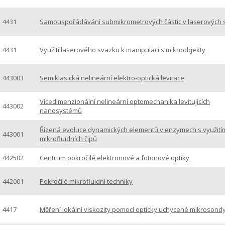
4431
Samouspořádávání submikrometrových částic v laserových 
4431
Využití laserového svazku k manipulaci s mikroobjekty
443003
Semiklasická nelineární elektro-optická levitace
Vícedimenzionální nelineární optomechanika levitujících
443002
nanosystémů
Řízená evoluce dynamických elementů v enzymech s využití
443001
mikrofluidních čipů
442502
Centrum pokročilé elektronové a fotonové optiky
442001
Pokročilé mikrofluidní techniky
4417
Měření lokální viskozity pomocí opticky uchycené mikrosond