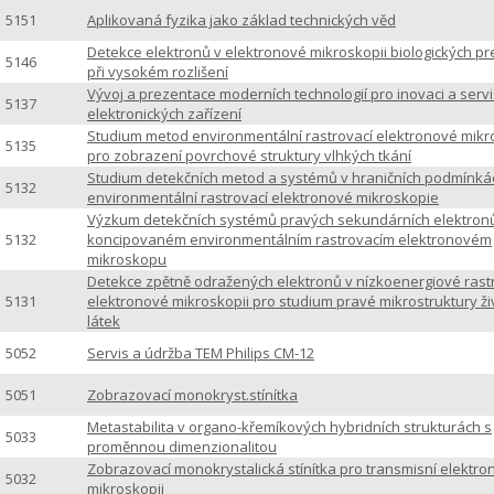
5151
Aplikovaná fyzika jako základ technických věd
Detekce elektronů v elektronové mikroskopii biologických p
5146
při vysokém rozlišení
Vývoj a prezentace moderních technologií pro inovaci a servi
5137
elektronických zařízení
Studium metod environmentální rastrovací elektronové mikr
5135
pro zobrazení povrchové struktury vlhkých tkání
Studium detekčních metod a systémů v hraničních podmínká
5132
environmentální rastrovací elektronové mikroskopie
Výzkum detekčních systémů pravých sekundárních elektron
5132
koncipovaném environmentálním rastrovacím elektronovém
mikroskopu
Detekce zpětně odražených elektronů v nízkoenergiové rast
5131
elektronové mikroskopii pro studium pravé mikrostruktury ži
látek
5052
Servis a údržba TEM Philips CM-12
5051
Zobrazovací monokryst.stínítka
Metastabilita v organo-křemíkových hybridních strukturách s
5033
proměnnou dimenzionalitou
Zobrazovací monokrystalická stínítka pro transmisní elektr
5032
mikroskopii