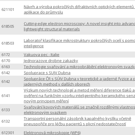
Návrh a výroba pokročilých difraktivních optických elementů a
621101
aplikace do průmyslu
Cutting-edge electron microscopy: A novel insight into advan
618505
lightweight structural materials
Laboratoř klasifikace mikrostruktury pokročilých ocelí s pom
618503
inteligence
6172
Vakuova pec - Italie
6170
Jednorazove drobne zakazky
6163
Technologie svařování a mikroobrábění elektronovým svaz
6142
Spoluprace s SUJV Dubna
Spolupráce ČR s SÚJV Dubna v teoretické a jaderné fyzice a př
6142
jaderných method v dalších oborech
Výzkum nových technologií a metod měření diference tlaků a 
6141
ověření na funkčním vzorku inteligentního keramického sen
novým principem měření
Svařování kovových materiálů se značně rozdílnými vlastnos
6133
elektronovým svazkem
Transportní personální zásobník kapalného kyslíku včetně
6132
pneuspořiče pro léčbu pacientů s plicní nedostatečností
612301
Elektronová mikroskopie (WP6)