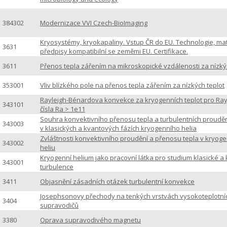
384302
Modernizace VVI Czech-BioImaging
Kryosystémy, kryokapaliny. Vstup ČR do EU. Technologie, mat
3631
předpisy kompatibilní se zeměmi EU. Certifikace.
3611
Přenos tepla zářením na mikroskopické vzdálenosti za nízký
353001
Vliv blízkého pole na přenos tepla zářením za nízkých teplot
Rayleigh-Bénardova konvekce za kryogenních teplot pro Ray
343101
čísla Ra > 1e11
Souhra konvektivního přenosu tepla a turbulentních proudění
343003
v klasických a kvantových fázích kryogenního helia
Zvláštnosti konvektivního proudění a přenosu tepla v kryog
343002
heliu
Kryogenní helium jako pracovní látka pro studium klasické a
343001
turbulence
3411
Objasnění zásadních otázek turbulentní konvekce
Josephsonovy přechody na tenkých vrstvách vysokoteplotní
3404
supravodičů
3380
Oprava supravodivého magnetu