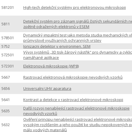
581201
High-tech detekční systémy pro elektronovou mikroskopii
Detekční systém pro záznam signálů čistých sekundárních 
5811
zpětně odražených elektronů v ESEM
Dynamický impaktní test jako metoda studia mechanických vl
578501
průmyslově využívaných ochranných vrstev
5752
Ionizacni detektor v environmen. SEM
Vývoj systémů „3D tisk-žárový nástřik“ pro dynamicky a cykli
572501
namáhané aplikace
572301
Elektronová mikroskopie (WP8)
5667
Rastrovací elektronová mikroskopie nevodivých vzorků
5656
Universalni UHV aparatura
5641
Kontrast a detekce v rastrovací elektronové mikroskopii
Další rozvoj nenabíjející rastrovací elektronové mikroskopie
5635
nevodivých vzorků
Ověření principu nenabíjející rastrovací elektronové mikrosk
5632
vysokým rozlišením a jeho použití ke studiu nepokovených 
málo vodivých materiálů