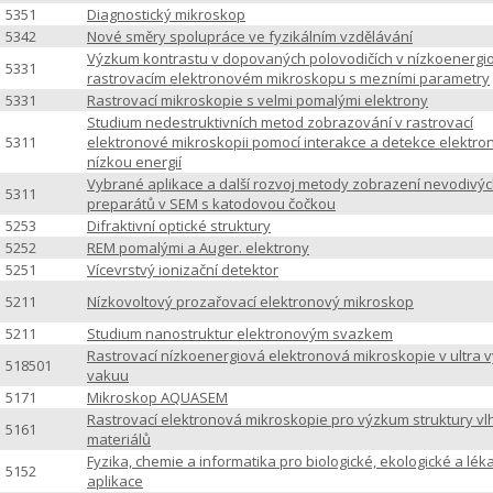
5351
Diagnostický mikroskop
5342
Nové směry spolupráce ve fyzikálním vzdělávání
Výzkum kontrastu v dopovaných polovodičích v nízkoenerg
5331
rastrovacím elektronovém mikroskopu s mezními parametry
5331
Rastrovací mikroskopie s velmi pomalými elektrony
Studium nedestruktivních metod zobrazování v rastrovací
5311
elektronové mikroskopii pomocí interakce a detekce elektro
nízkou energií
Vybrané aplikace a další rozvoj metody zobrazení nevodivý
5311
preparátů v SEM s katodovou čočkou
5253
Difraktivní optické struktury
5252
REM pomalými a Auger. elektrony
5251
Vícevrstvý ionizační detektor
5211
Nízkovoltový prozařovací elektronový mikroskop
5211
Studium nanostruktur elektronovým svazkem
Rastrovací nízkoenergiová elektronová mikroskopie v ultra
518501
vakuu
5171
Mikroskop AQUASEM
Rastrovací elektronová mikroskopie pro výzkum struktury vl
5161
materiálů
Fyzika, chemie a informatika pro biologické, ekologické a lék
5152
aplikace