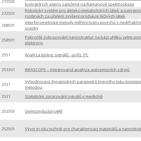
272502
biologických agens založené na Ramanově spektroskopii
Robotický systém pro detekci metabolických látek a patogen
272501
rostlinách za účelem zvýšení produkce léčivých látek
Interferometrické metody měření tvaru povrchů s nedifrakčn
268501
svazky
Pokročilé zobrazování nanostruktur na bázi uhlíku velmi po
258501
elektrony
2551
Analýza biolog. signálů - poříz. PC
253301
INFASCOPE – Integrovaná analýza autoemisních zdrojů
Vyhodnocení dynamických parametrů krevního toku bioimp
2531
metodou
2531
Statistické zpracování signálů v medicíně
252503
Semiconductors4All
252501
Vývoj in-situ technik pro charakterizaci materiálů a nanostru