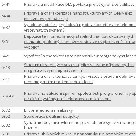
6441
Příprava a modifikace DLC povlaků pro strojírenské aplikace
Příprava a charakterizace nanostrukturovaných C-N/MeNx
6434
multivrstev pro nástroje
Vysokoteplotní trojkrystalová rtg difraktometrie a reflektome
6432
vrstevnatých systémů
Depozice termomechanicky stabilních nanostrukturovaných
6431
diamantu-podobných tenkých vrstev ve dvojfrekvenčních ka
výbojích
6421
Vytváření a charakterizace nanostruktur rentgenovými laser
Studium ultratenkých vrstev a jejich soustav připravených rf
6413
magnetronovým naprašováním
Příprava a charakterizace tenkých vrstev s předem definov
6411
nehomogenním profilem indexu lomu
Příprava na založení spin-off společnosti pro grafenem vyl
638504
detekční systémy pro elektronovou mikroskopii
6372
Drobne jednoraz. zakazky
6352
Spoluprace s dalsimi subjekty
Využití metody mikrovlnnného plazmatu pro syntézu nanopr
6332
bázi Fe
6331
Příprava uhlíkových mikro- a nanostruktur plazmovými techn