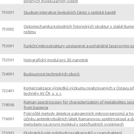
plněných molekulárním jodem
753301
Studium interakce levitujících částic v optické kavitě
Optomechanika koloidních fotonických struktur v slabě tlu
753002
režimu
753001
Funkční mikrostruktury sestavené a poháněné laserovými s
732501
Holografický modul pro 3D nanotisk
724001
Budoucnost technických oborů
Komercializace výsledků výzkumu realizovaných v Ústavu př
722401
techniky AV ČR, v. v. i.
Raman spectroscopy for characterization of metabolites sec
718506
from bacteria
Pokročilé metody detekce patogenních mikroorganizmů a h
716001
účinku antimikrobiálních látek Ramanovou spektroskopií a da
metodami na úrovni molekul v optofluidních systémech
713301
Ekologická role polyhydroxyalkanoátů u cyanobakterií