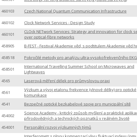
460103
Czech National Quantum Communication Infrastructure
460102
Clock Network Services - Design Study
CLOck NETwork Services: Strategy and innovation for clock s
460101
over optical-fibre networks
458905
B-FEST - Festival Akademie věd, s podtitulem Akademie věd h
458518
Pokročilé metody pro analýzu ultra-vysokofrekvenčního EKG
International Travelling Summer School on Microwaves and
458501
Lightwaves
4565
Laserová měření délek pro průmyslovou praxi
Výzkum a vývoj etalonu frekvence (vlnové délky) pro optické
4561
komunikace
4541
Bezpečné optické bezkabelové spoje pro municipální sítě
Science Academy - kritický způsob myšlení a praktické aplika
454002
přírodovědných a technických poznatků v reálném životě
454001
Personální rozvoj výzkumných týmů
Interferometr s plnou kompenzací vlivu fluktuací indexu lom