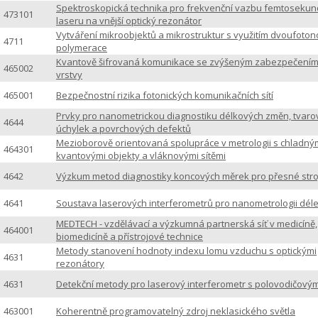
Spektroskopická technika pro frekvenční vazbu femtoseku
473101
laseru na vnější optický rezonátor
Vytváření mikroobjektů a mikrostruktur s využitím dvoufoto
4711
polymerace
Kvantově šifrovaná komunikace se zvýšeným zabezpečením
465002
vrstvy
465001
Bezpečnostní rizika fotonických komunikačních sítí
Prvky pro nanometrickou diagnostiku délkových změn, tvaro
4644
úchylek a povrchových defektů
Mezioborově orientovaná spolupráce v metrologii s chladný
464301
kvantovými objekty a vláknovými sítěmi
4642
Výzkum metod diagnostiky koncových měrek pro přesné stroj
4641
Soustava laserových interferometrů pro nanometrologii dél
MEDTECH - vzdělávací a výzkumná partnerská síť v medicíně,
464001
biomedicíně a přístrojové technice
Metody stanovení hodnoty indexu lomu vzduchu s optickými
4631
rezonátory
4631
Detekční metody pro laserový interferometr s polovodičový
463001
Koherentně programovatelný zdroj neklasického světla