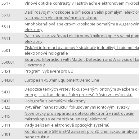
5517
Vlnově optické kontrasty v rastrovacím elektronovém mikro
Další rozvoj mikroskopie a difrakce s velmi pomalými elektro
5513
rastrovacím elektronovém mikroskopu
Mnohokanálová spektro-mikroskopie pomalými a Augerový
5511
elektrony
Rastrovací prozařovací elektronová mikroskopie s velmi po
5511
elektrony
Získání informací o atomové struktuře jednotlivých biomolek
5501
elektronové holografie
Sources, Interaction with Matter, Detection and Analysis of 
550001
Electrons 2
5451
Program. vybaveni pro EO
544301
European 450mm Equipment Demo Line
Depozice tenkých vrstev fokusovaným iontovým svazkem o 
5433
energii; studium depozičních procesů (růstu vrstev) in situ
5432
Holografie s pomalými elektrony
5422
Vytváření nanostruktur fokusovanými iontovými svazky
Nové prvky pro separaci a detekci elektronů v rastrovacím
5415
mikroskopu s velmi nízkou energií elektronů
5411
Vady seřízení elektronově optických systémů
Kombinované SIMS-SFM zařízení pro 3D chemickou analýzu
5401
nanostruktur