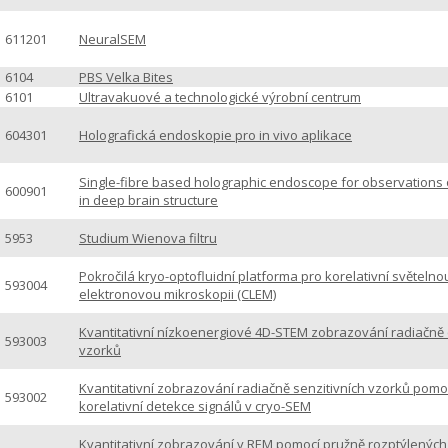
611201
NeuralSEM
6104
PBS Velka Bites
6101
Ultravakuové a technologické výrobní centrum
604301
Holografická endoskopie pro in vivo aplikace
Single-fibre based holographic endoscope for observations 
600901
in deep brain structure
5953
Studium Wienova filtru
Pokročilá kryo-optofluidní platforma pro korelativní světelno
593004
elektronovou mikroskopii (CLEM)
Kvantitativní nízkoenergiové 4D-STEM zobrazování radiačně c
593003
vzorků
Kvantitativní zobrazování radiačně senzitivních vzorků pomo
593002
korelativní detekce signálů v cryo-SEM
Kvantitativní zobrazování v REM pomocí pružně rozptýlených