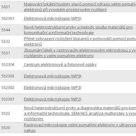
Mapování lokální hustoty stavů pomocí odrazu velmi pomalý
5631
elektronů při vysokém prostorovém rozlišení
562301
Elektronová mikroskopie (WP5)
Nové heterostrukturní prvky a metody studia materiálů pro
5544
komunikační a informační technologie
Přímé zobrazení rozložení dopantů v polovodiči pomocí pom
5532
elektronů
Zkoumání látek v rastrovacím elektronovém mikroskopu s 
5531
rozlišením s velmi pomalými elektrony
552304
Centrum elektronové a fotonové optiky
552303
Elektronová mikroskopie (WP9)
552302
Elektronová mikroskopie (WP3)
552301
Elektronová mikroskopie (WP2)
Nové heterostrukturní prvky a diagnostika materiálů pro ko
5522
a informační technologie. SEM/AES analýza multivrstev s vy
rozlišením.
Rastrovací mikroskopie velmi pomalými elektrony v ultravy
5520
vakuu