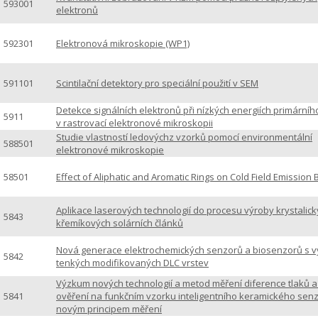
593001
elektronů
592301
Elektronová mikroskopie (WP1)
591101
Scintilační detektory pro speciální použití v SEM
Detekce signálních elektronů při nízkých energiích primární
5911
v rastrovací elektronové mikroskopii
Studie vlastností ledovýchz vzorků pomocí environmentální
588501
elektronové mikroskopie
58501
Effect of Aliphatic and Aromatic Rings on Cold Field Emission
Aplikace laserových technologií do procesu výroby krystalic
5843
křemíkových solárních článků
Nová generace elektrochemických senzorů a biosenzorů s v
5842
tenkých modifikovaných DLC vrstev
Výzkum nových technologií a metod měření diference tlaků a 
5841
ověření na funkčním vzorku inteligentního keramického sen
novým principem měření