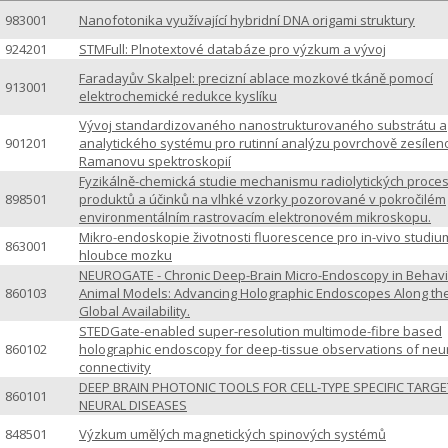
983001
Nanofotonika využívající hybridní DNA origami struktury
924201
STMFull: Plnotextové databáze pro výzkum a vývoj
Faradayův Skalpel: precizní ablace mozkové tkáně pomocí
913001
elektrochemické redukce kyslíku
Vývoj standardizovaného nanostrukturovaného substrátu a
901201
analytického systému pro rutinní analýzu povrchově zesílen
Ramanovu spektroskopií
Fyzikálně-chemická studie mechanismu radiolytických procesů
898501
produktů a účinků na vlhké vzorky pozorované v pokročilém
environmentálním rastrovacím elektronovém mikroskopu.
Mikro-endoskopie životnosti fluorescence pro in-vivo studiu
863001
hloubce mozku
NEUROGATE - Chronic Deep-Brain Micro-Endoscopy in Behav
860103
Animal Models: Advancing Holographic Endoscopes Along the
Global Availability.
STEDGate-enabled super-resolution multimode-fibre based
860102
holographic endoscopy for deep-tissue observations of neu
connectivity
DEEP BRAIN PHOTONIC TOOLS FOR CELL-TYPE SPECIFIC TARGE
860101
NEURAL DISEASES
848501
Výzkum umělých magnetických spinových systémů