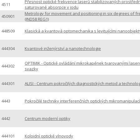
Přesnost optické frekvence laserů stabilizovaných prostředn
4511
saturované absorpce v jodu
Metrology for movement and positioning in six degrees of f
450901
(IND58 REG1)
448509
Klasická a kvantová optomechanika s levitujícími nanoobjekt
444304
Kvantové inženýrství a nanotechnologie
OPTIMIK - Optické ovládání mikrokapének tvarovanými lase
444302
svazky
444301
ALISI - Centrum pokročilých diagnostických metod a technolog
4443
Pokročilé techniky interferenčních optických mikromanipulací
4442
Centrum moderní optiky
444101
Koloidní optické vlnovody