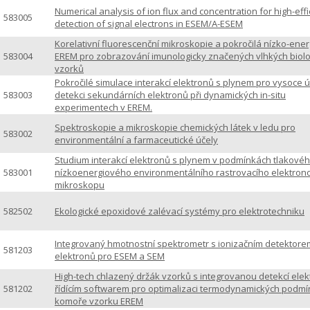
Numerical analysis of ion flux and concentration for high-eff
583005
detection of signal electrons in ESEM/A-ESEM
Korelativní fluorescenční mikroskopie a pokročilá nízko-ene
583004
EREM pro zobrazování imunologicky značených vlhkých biolo
vzorků
Pokročilé simulace interakcí elektronů s plynem pro vysoce 
583003
detekci sekundárních elektronů při dynamických in-situ
experimentech v EREM.
Spektroskopie a mikroskopie chemických látek v ledu pro
583002
environmentální a farmaceutické účely
Studium interakcí elektronů s plynem v podmínkách tlakové
583001
nízkoenergiového environmentálního rastrovacího elektro
mikroskopu
582502
Ekologické epoxidové zalévací systémy pro elektrotechniku
Integrovaný hmotnostní spektrometr s ionizačním detektore
581203
elektronů pro ESEM a SEM
High-tech chlazený držák vzorků s integrovanou detekcí elek
581202
řídícím softwarem pro optimalizaci termodynamických podmí
komoře vzorku EREM