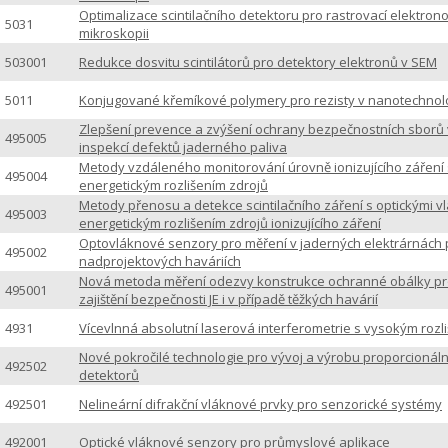
Optimalizace scintilačního detektoru pro rastrovací elektron
5031
mikroskopii
503001
Redukce dosvitu scintilátorů pro detektory elektronů v SEM
5011
Konjugované křemíkové polymery pro rezisty v nanotechnolo
Zlepšení prevence a zvýšení ochrany bezpečnostních sborů
495005
inspekcí defektů jaderného paliva
Metody vzdáleného monitorování úrovně ionizujícího záření 
495004
energetickým rozlišením zdrojů
Metody přenosu a detekce scintilačního záření s optickými v
495003
energetickým rozlišením zdrojů ionizujícího záření
Optovláknové senzory pro měření v jaderných elektrárnách 
495002
nadprojektových haváriích
Nová metoda měření odezvy konstrukce ochranné obálky p
495001
zajištění bezpečnosti JE i v případě těžkých havárií
4931
Vícevlnná absolutní laserová interferometrie s vysokým rozl
Nové pokročilé technologie pro vývoj a výrobu proporcionáln
492502
detektorů
492501
Nelineární difrakční vláknové prvky pro senzorické systémy
492001
Optické vláknové senzory pro průmyslové aplikace