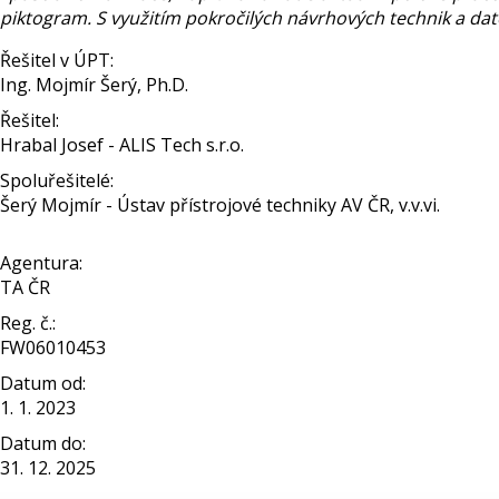
piktogram. S využitím pokročilých návrhových technik a da
Řešitel v ÚPT:
Ing. Mojmír Šerý, Ph.D.
Řešitel:
Hrabal Josef - ALIS Tech s.r.o.
Spoluřešitelé:
Šerý Mojmír - Ústav přístrojové techniky AV ČR, v.v.vi.
Agentura:
TA ČR
Reg. č.:
FW06010453
Datum od:
1. 1. 2023
Datum do:
31. 12. 2025