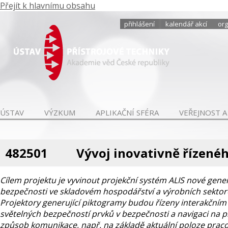
Přejít k hlavnímu obsahu
přihlášení
kalendář akcí
org
ÚSTAV
VÝZKUM
APLIKAČNÍ SFÉRA
VEŘEJNOST A
482501
Vývoj inovativně řízenéh
Cílem projektu je vyvinout projekční systém ALIS nové gene
bezpečnosti ve skladovém hospodářství a výrobních sektorec
Projektory generující piktogramy budou řízeny interakčn
světelných bezpečností prvků v bezpečnosti a navigaci na prac
způsob komunikace, např. na základě aktuální poloze praco