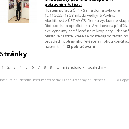
potravním řetězci
Hostem pořadu ČT 1 - Sama doma byla dne
12.11.2025 (13:28) mladá vědkyně Pavlína
Modlitbová z ÚPT AV ČR, členka výzkumné skupi
Biofotonika a optofluidika. V rozhovoru přiblížila
své výzkumy zaměřené na mikroplasty – drobn
plastové částice, které se dostávají do životního
prostředí i potravního řetězce a mohou končit a
našem talíři.
pokračování
Stránky
1
2
3
4
5
6
7
8
9
…
následující ›
poslední »
Institute of Scientific Instruments of the Czech Academy of Sciences
© Copyri