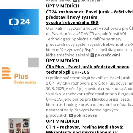
Akademie věd.
pokračování
ÚPT V MÉDIÍCH
ČT24: rozhovor dr. Pavel Jurák - čeští věd
představili nový systém
vysokofrekvenčního EKG
O unikátním výzkumu hovořil v rozhovoru pro Č
dr. Pavel Jurák z ÚPT AV ČR a společnosti VDI
Technologies. Společně s dalšími partnery
představili nový systém vysokofrekvenčního EK
který může výrazně přispět k lepší diagnostice a
léčbě srdečního selhání.
pokračování
ÚPT V MÉDIÍCH
ČRo Plus - Pavel Jurák představil novou
technologii UHF-ECG
O průlomové technologii hovořil dr. Pavel Jurák
z ÚPT AV ČR v rozhovoru pro ČRo Plus, odvysíl
30. 9. 2025, v němž jej zpovídala redaktorka And
Skalická. V rozhovoru představil princip fungová
UHF-ECG, jeho přínos pro klinickou praxi i cestu,
kterou technologie prošla od prvotního nápadu 
nasazení na špičkových kardiologických
pracovištích.
pokračování
ÚPT V MÉDIÍCH
ČT 1 – rozhovor, Pavlína Modlitbová:
Mikroplasty pod mikroskopem i v