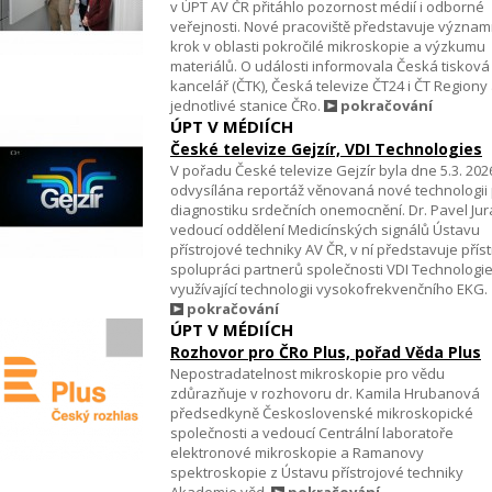
v ÚPT AV ČR přitáhlo pozornost médií i odborné
veřejnosti. Nové pracoviště představuje význa
krok v oblasti pokročilé mikroskopie a výzkumu
materiálů. O události informovala Česká tisková
kancelář (ČTK), Česká televize ČT24 i ČT Regiony
jednotlivé stanice ČRo.
pokračování
ÚPT V MÉDIÍCH
České televize Gejzír, VDI Technologies
V pořadu České televize Gejzír byla dne 5.3. 202
odvysílána reportáž věnovaná nové technologii
diagnostiku srdečních onemocnění. Dr. Pavel Jur
vedoucí oddělení Medicínských signálů Ústavu
přístrojové techniky AV ČR, v ní představuje přístr
spolupráci partnerů společnosti VDI Technologi
využívající technologii vysokofrekvenčního EKG.
pokračování
ÚPT V MÉDIÍCH
Rozhovor pro ČRo Plus, pořad Věda Plus
Nepostradatelnost mikroskopie pro vědu
zdůrazňuje v rozhovoru dr. Kamila Hrubanová
předsedkyně Československé mikroskopické
společnosti a vedoucí Centrální laboratoře
elektronové mikroskopie a Ramanovy
spektroskopie z Ústavu přístrojové techniky