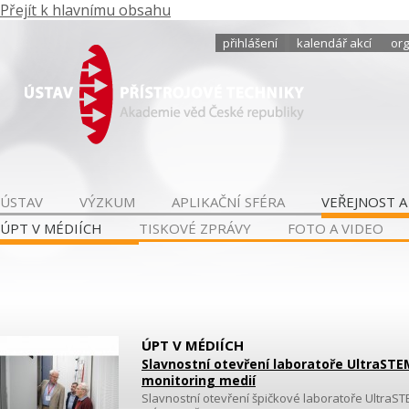
Přejít k hlavnímu obsahu
přihlášení
kalendář akcí
org
ÚSTAV
VÝZKUM
APLIKAČNÍ SFÉRA
VEŘEJNOST A
ÚPT V MÉDIÍCH
TISKOVÉ ZPRÁVY
FOTO A VIDEO
ÚPT V MÉDIÍCH
Slavnostní otevření laboratoře UltraSTE
monitoring medií
Slavnostní otevření špičkové laboratoře UltraS