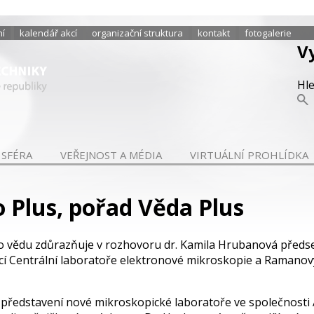
ní
kalendář akcí
organizační struktura
kontakt
fotogalerie
V
Hl
 SFÉRA
VEŘEJNOST A MÉDIA
VIRTUÁLNÍ PROHLÍDKA
 Plus, pořad Věda Plus
o vědu zdůrazňuje v rozhovoru dr. Kamila Hrubanová před
cí Centrální laboratoře elektronové mikroskopie a Ramanov
 představení nové mikroskopické laboratoře ve společnosti A