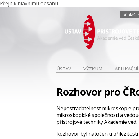
Přejít k hlavnímu obsahu
přihláše
ÚSTAV
VÝZKUM
APLIKAČNÍ
Rozhovor pro ČRo
Nepostradatelnost mikroskopie pr
mikroskopické společnosti a vedou
přístrojové techniky Akademie věd.
Rozhovor byl natočen u příležitosti