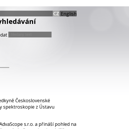
English
yhledávání
edat
sedkyně Československé
y spektroskopie z Ústavu
dvaScope s.r.o. a přináší pohled na