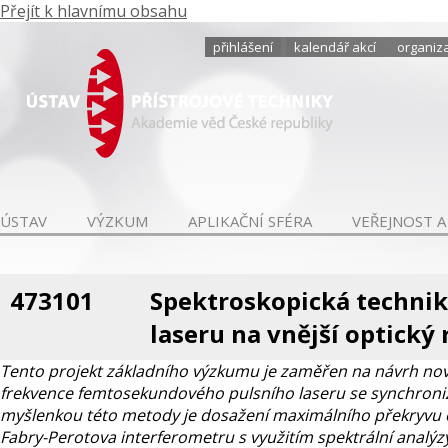
Přejít k hlavnímu obsahu
přihlášení
kalendář akcí
organiza
ÚSTAV
VÝZKUM
APLIKAČNÍ SFÉRA
VEŘEJNOST A
473101
Spektroskopická techni
laseru na vnější optický
Tento projekt základního výzkumu je zaměřen na návrh n
frekvence femtosekundového pulsního laseru se synchroniz
myšlenkou této metody je dosažení maximálního překryvu 
Fabry-Perotova interferometru s využitím spektrální analý