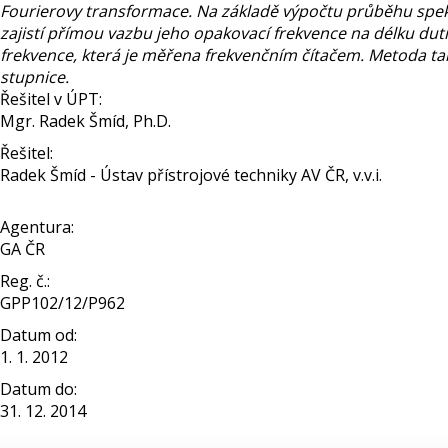
Fourierovy transformace. Na základě výpočtu průběhu spek
zajistí přímou vazbu jeho opakovací frekvence na délku dut
frekvence, která je měřena frekvenčním čítačem. Metoda tak
stupnice.
Řešitel v ÚPT:
Mgr. Radek Šmíd, Ph.D.
Řešitel:
Radek Šmíd - Ústav přístrojové techniky AV ČR, v.v.i.
Agentura:
GA ČR
Reg. č.:
GPP102/12/P962
Datum od:
1. 1. 2012
Datum do:
31. 12. 2014