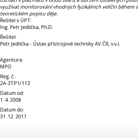
oscilací v plazmatu v bodu svaru a udržení ustálených podm
využívat monitorování vhodných fyzikálních veličin během s
teoretickém popisu děje.
Řešitel v ÚPT:
Ing. Petr Jedlička, Ph.D.
Řešitel:
Petr Jedlička - Ústav přístrojové techniky AV ČR, v.v.i.
Agentura:
MPO
Reg. č.:
2A-3TP1/113
Datum od:
1. 4. 2008
Datum do:
31. 12. 2011