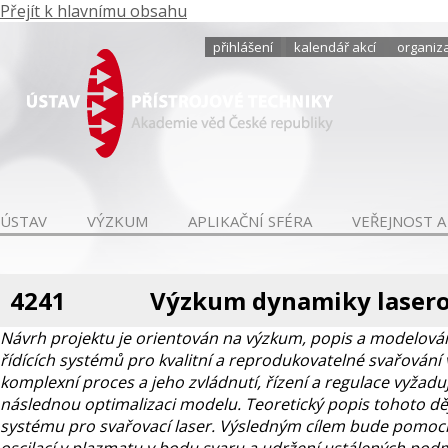
Přejít k hlavnímu obsahu
přihlášení
kalendář akcí
organiza
ÚSTAV
VÝZKUM
APLIKAČNÍ SFÉRA
VEŘEJNOST A
4241
Výzkum dynamiky laserov
Návrh projektu je orientován na výzkum, popis a modelování
řídících systémů pro kvalitní a reprodukovatelné svařování
komplexní proces a jeho zvládnutí, řízení a regulace vyžad
následnou optimalizaci modelu. Teoretický popis tohoto děj
systému pro svařovací laser. Výsledným cílem bude pomocí