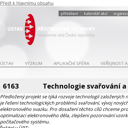
Přejít k hlavnímu obsahu
přihlášení
kalendář akcí
organiza
ÚSTAV
VÝZKUM
APLIKAČNÍ SFÉRA
VEŘEJNOST A
6163
Technologie svařování 
Předložený projekt se týká rozvoje technologií založených
je řešení technologických problémů svařování, vývoj nový
elektronového svazku. Pro dosažení těchto cílů chceme prové
optimalizaci elektronového děla, zlepšeni pozorování vzor
počítačového systému.