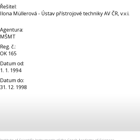
Řešitel:
Ilona Müllerová - Ústav přístrojové techniky AV ČR, v.v.i.
Agentura:
MŠMT
Reg. č.:
OK 165
Datum od:
1. 1. 1994
Datum do:
31. 12. 1998
Institute of Scientific Instruments of the Czech Academy of Sciences