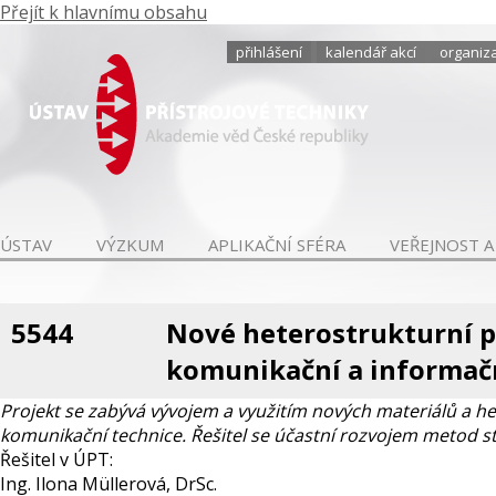
Přejít k hlavnímu obsahu
přihlášení
kalendář akcí
organiza
ÚSTAV
VÝZKUM
APLIKAČNÍ SFÉRA
VEŘEJNOST A
5544
Nové heterostrukturní p
komunikační a informač
Projekt se zabývá vývojem a využitím nových materiálů a het
komunikační technice. Řešitel se účastní rozvojem metod s
Řešitel v ÚPT:
Ing. Ilona Müllerová, DrSc.