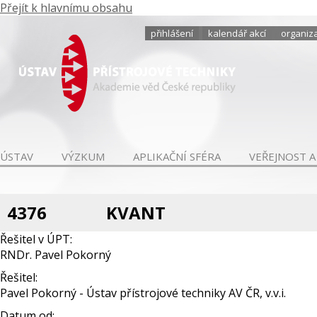
Přejít k hlavnímu obsahu
přihlášení
kalendář akcí
organiza
ÚSTAV
VÝZKUM
APLIKAČNÍ SFÉRA
VEŘEJNOST A
4376
KVANT
Řešitel v ÚPT:
RNDr. Pavel Pokorný
Řešitel:
Pavel Pokorný - Ústav přístrojové techniky AV ČR, v.v.i.
Datum od: