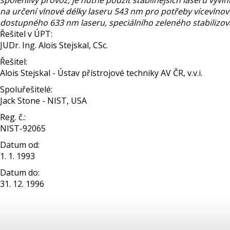
spolehlivý provoz, je nutné použít stabilnějších laserů vyv
na určení vlnové délky laseru 543 nm pro potřeby vícevlnov
dostupného 633 nm laseru, speciálního zeleného stabilizo
Řešitel v ÚPT:
JUDr. Ing. Alois Stejskal, CSc.
Řešitel:
Alois Stejskal - Ústav přístrojové techniky AV ČR, v.v.i.
Spoluřešitelé:
Jack Stone - NIST, USA
Reg. č.:
NIST-92065
Datum od:
1. 1. 1993
Datum do:
31. 12. 1996