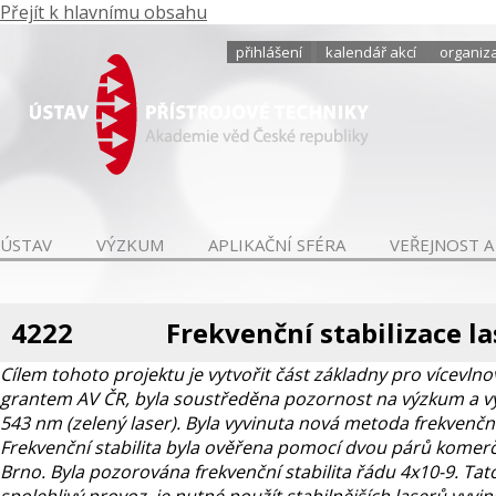
Přejít k hlavnímu obsahu
přihlášení
kalendář akcí
organiza
ÚSTAV
VÝZKUM
APLIKAČNÍ SFÉRA
VEŘEJNOST A
4222
Frekvenční stabilizace l
Cílem tohoto projektu je vytvořit část základny pro vícevlno
grantem AV ČR, byla soustředěna pozornost na výzkum a vývo
543 nm (zelený laser). Byla vyvinuta nová metoda frekvenční 
Frekvenční stabilita byla ověřena pomocí dvou párů komer
Brno. Byla pozorována frekvenční stabilita řádu 4x10-9. Tato 