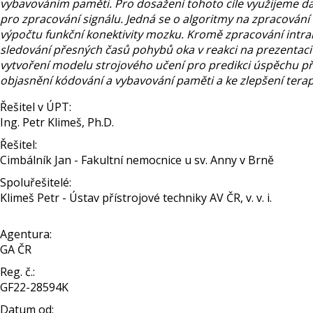
vybavováním paměti. Pro dosažení tohoto cíle využijeme dat
pro zpracování signálu. Jedná se o algoritmy na zpracování
výpočtu funkční konektivity mozku. Kromě zpracování intr
sledování přesných časů pohybů oka v reakci na prezentaci 
vytvoření modelu strojového učení pro predikci úspěchu př
objasnění kódování a vybavování paměti a ke zlepšení tera
Řešitel v ÚPT:
Ing. Petr Klimeš, Ph.D.
Řešitel:
Cimbálník Jan - Fakultní nemocnice u sv. Anny v Brně
Spoluřešitelé:
Klimeš Petr - Ústav přístrojové techniky AV ČR, v. v. i.
Agentura:
GA ČR
Reg. č.:
GF22-28594K
Datum od: