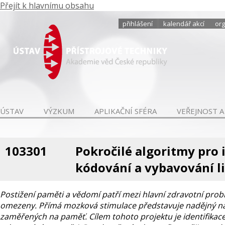
Přejít k hlavnímu obsahu
přihlášení
kalendář akcí
org
ÚSTAV
VÝZKUM
APLIKAČNÍ SFÉRA
VEŘEJNOST A
103301
Pokročilé algoritmy pro 
kódování a vybavování l
Postižení paměti a vědomí patří mezi hlavní zdravotní prob
omezeny. Přímá mozková stimulace představuje nadějný nás
zaměřených na paměť. Cílem tohoto projektu je identifikace