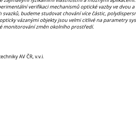
e zajímavými fyzikálními vlastnostmi a možnými aplikacemi.
perimentální verifikaci mechanismů optické vazby ve dvou 
h svazků, budeme studovat chování více částic, polydispersní
opticky vázanými objekty jsou velmi citlivé na parametry sy
ivé monitorování změn okolního prostředí.
chniky AV ČR, v.v.i.