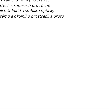
 V rámci tohoto projektu se
a třech rozměrech pro různé
ch koloidů a stabilitu opticky
stému a okolního prostředí, a proto