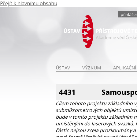
Přejít k hlavnímu obsahu
přihláše
ÚSTAV
VÝZKUM
APLIKAČNÍ
4431
Samouspo
Cílem tohoto projektu základního 
submikrometrových objektů umístěn
bude v tomto projektu základním me
umístěnými do laserových svazků. 
částic nejsou zcela prozkoumány a