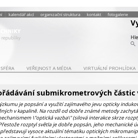
ní
kalendář akcí
organizační struktura
kontakt
fotogalerie
V
Hl
 SFÉRA
VEŘEJNOST A MÉDIA
VIRTUÁLNÍ PROHLÍDKA
řádávání submikrometrových částic v
výzkumu je popsání a využití zajímavého jevu opticky ind
ých v kapalině. Na rozdíl od dobře známé metody zachytáv
chanismem \"optická vazba\" (silová interakce skrze rozpt
Přestože rozptyl světla je dobře popsán, jeho mechanické
 představují vysoce aktuální tématiku optických mikromani