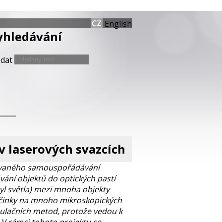
English
yhledávání
edat
 laserových svazcích
ukovaného samouspořádávání
ání objektů do optických pastí
yl světla) mezi mnoha objekty
 účinky na mnoho mikroskopických
pulačních metod, protože vedou k