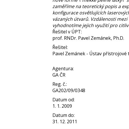
nové formě \"měkké pevné látky\" s
zaměříme na teoretický popis a ex
konfigurace osvětlujících laserovýc
vázaných útvarů. Vzdálenosti mezi 
vyhodnotíme jejich využití pro citl
Řešitel v ÚPT:
prof. RNDr. Pavel Zemánek, Ph.D.
Řešitel:
Pavel Zemánek - Ústav přístrojové te
Agentura:
GA ČR
Reg. č.:
GA202/09/0348
Datum od:
1. 1. 2009
Datum do:
31. 12. 2011