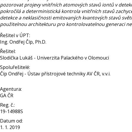
pozorovat projevy vnitřních atomových stavů iontů v dete
pokročilá a deterministická kontrola vnitřních stavů zachyc
detekce a neklasičnosti emitovaných kvantových stavů svět
použitelnou architekturu pro kontrolovatelnou generaci nek
Řešitel v ÚPT:
Ing. Ondřej Číp, Ph.D.
Řešitel:
Slodička Lukáš - Univerzita Palackého v Olomouci
Spoluřešitelé:
Číp Ondřej - Ústav přístrojové techniky AV ČR, v.v.i.
Agentura:
GA ČR
Reg. č.:
19-14988S
Datum od:
1. 1. 2019