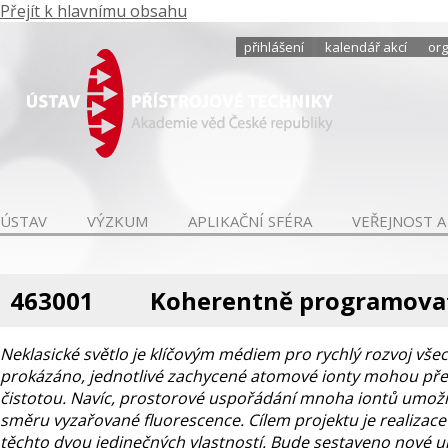
Přejít k hlavnímu obsahu
přihlášení
kalendář akcí
org
ÚSTAV
VÝZKUM
APLIKAČNÍ SFÉRA
VEŘEJNOST A
463001
Koherentně programovate
Neklasické světlo je klíčovým médiem pro rychlý rozvoj všech
prokázáno, jednotlivé zachycené atomové ionty mohou před
čistotou. Navíc, prostorové uspořádání mnoha iontů umožň
směru vyzařované fluorescence. Cílem projektu je realizace
těchto dvou jedinečných vlastností. Bude sestaveno nové uni