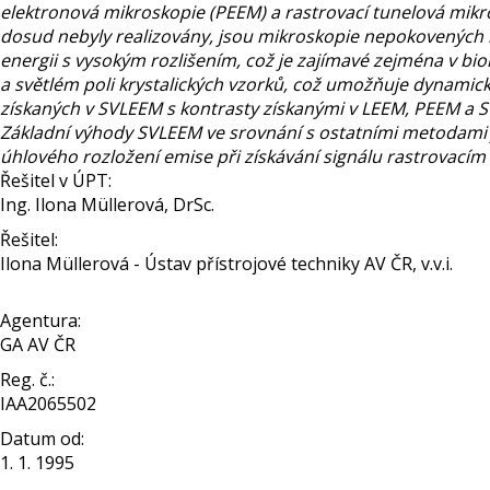
elektronová mikroskopie (PEEM) a rastrovací tunelová mikr
dosud nebyly realizovány, jsou mikroskopie nepokovených 
energii s vysokým rozlišením, což je zajímavé zejména v biol
a světlém poli krystalických vzorků, což umožňuje dynami
získaných v SVLEEM s kontrasty získanými v LEEM, PEEM a 
Základní výhody SVLEEM ve srovnání s ostatními metodami 
úhlového rozložení emise při získávání signálu rastrovací
Řešitel v ÚPT:
Ing. Ilona Müllerová, DrSc.
Řešitel:
Ilona Müllerová - Ústav přístrojové techniky AV ČR, v.v.i.
Agentura:
GA AV ČR
Reg. č.:
IAA2065502
Datum od:
1. 1. 1995