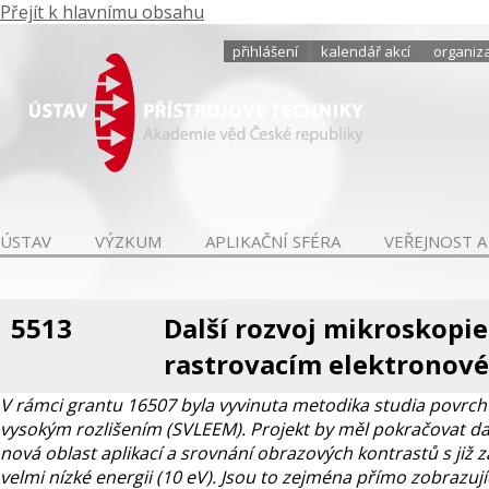
Přejít k hlavnímu obsahu
přihlášení
kalendář akcí
organiza
ÚSTAV
VÝZKUM
APLIKAČNÍ SFÉRA
VEŘEJNOST A
5513
Další rozvoj mikroskopie
rastrovacím elektronov
V rámci grantu 16507 byla vyvinuta metodika studia povrch
vysokým rozlišením (SVLEEM). Projekt by měl pokračovat dal
nová oblast aplikací a srovnání obrazových kontrastů s j
velmi nízké energii (10 eV). Jsou to zejména přímo zobrazu