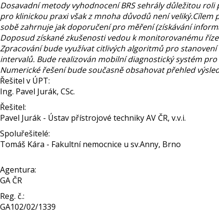
Dosavadní metody vyhodnocení BRS sehrály důležitou roli p
pro klinickou praxi však z mnoha důvodů není veliký.Cílem 
sobě zahrnuje jak doporučení pro měření (získávání infor
Doposud získané zkušenosti vedou k monitorovanému řízen
Zpracování bude využívat citlivých algoritmů pro stanovení
intervalů. Bude realizován mobilní diagnostický systém pro
Numerické řešení bude současně obsahovat přehled výsle
Řešitel v ÚPT:
Ing. Pavel Jurák, CSc.
Řešitel:
Pavel Jurák - Ústav přístrojové techniky AV ČR, v.v.i.
Spoluřešitelé:
Tomáš Kára - Fakultní nemocnice u sv.Anny, Brno
Agentura:
GA ČR
Reg. č.:
GA102/02/1339