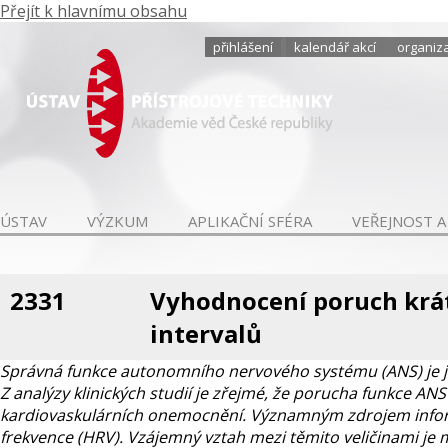
Přejít k hlavnímu obsahu
přihlášení
kalendář akcí
organiza
ÚSTAV
VÝZKUM
APLIKAČNÍ SFÉRA
VEŘEJNOST A
2331
Vyhodnocení poruch krát
intervalů
Správná funkce autonomního nervového systému (ANS) je j
Z analýzy klinických studií je zřejmé, že porucha funkce ANS
kardiovaskulárních onemocnění. Významným zdrojem informac
frekvence (HRV). Vzájemný vztah mezi těmito veličinami je m