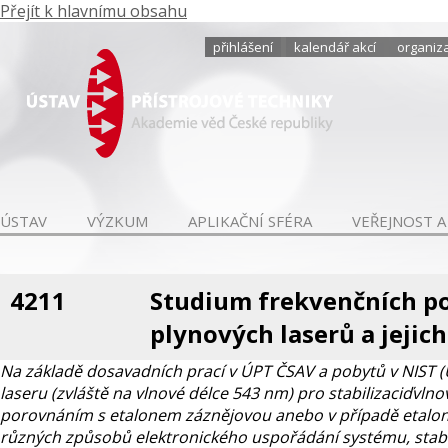
Přejít k hlavnímu obsahu
přihlášení
kalendář akcí
organiza
ÚSTAV
VÝZKUM
APLIKAČNÍ SFÉRA
VEŘEJNOST A
4211
Studium frekvenčních p
plynových laserů a jejich
Na základě dosavadních prací v ÚPT ČSAV a pobytů v NIST (
laseru (zvláště na vlnové délce 543 nm) pro stabilizaciďvln
porovnáním s etalonem záznějovou anebo v případě etalonu
různých způsobů elektronického uspořádání systému, stabili