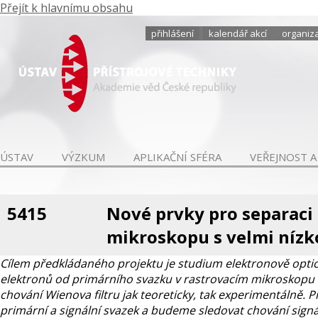
Přejít k hlavnímu obsahu
přihlášení
kalendář akcí
organiza
ÚSTAV
VÝZKUM
APLIKAČNÍ SFÉRA
VEŘEJNOST A
5415
Nové prvky pro separaci 
mikroskopu s velmi nízk
Cílem předkládaného projektu je studium elektronově optický
elektronů od primárního svazku v rastrovacím mikroskopu s
chování Wienova filtru jak teoreticky, tak experimentálně.
primární a signální svazek a budeme sledovat chování sign