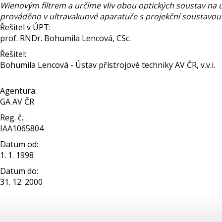
Wienovým filtrem a určíme vliv obou optických soustav na ú
prováděno v ultravakuové aparatuře s projekční soustavou 
Řešitel v ÚPT:
prof. RNDr. Bohumila Lencová, CSc.
Řešitel:
Bohumila Lencová - Ústav přístrojové techniky AV ČR, v.v.i.
Agentura:
GA AV ČR
Reg. č.:
IAA1065804
Datum od:
1. 1. 1998
Datum do:
31. 12. 2000