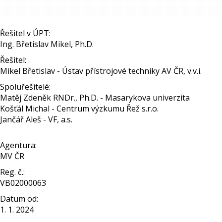
Řešitel v ÚPT:
Ing. Břetislav Mikel, Ph.D.
Řešitel:
Mikel Břetislav - Ústav přístrojové techniky AV ČR, v.v.i.
Spoluřešitelé:
Matěj Zdeněk RNDr., Ph.D. - Masarykova univerzita
Košťál Michal - Centrum výzkumu Řež s.r.o.
Jančář Aleš - VF, a.s.
Agentura:
MV ČR
Reg. č.:
VB02000063
Datum od:
1. 1. 2024