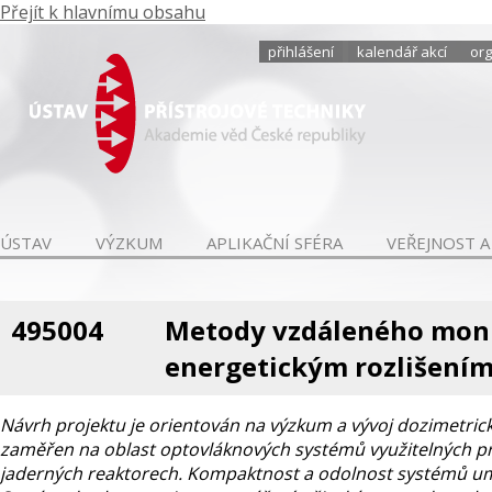
Přejít k hlavnímu obsahu
přihlášení
kalendář akcí
org
ÚSTAV
VÝZKUM
APLIKAČNÍ SFÉRA
VEŘEJNOST A
495004
Metody vzdáleného monit
energetickým rozlišením
Návrh projektu je orientován na výzkum a vývoj dozimetric
zaměřen na oblast optovláknových systémů využitelných pro
jaderných reaktorech. Kompaktnost a odolnost systémů umo