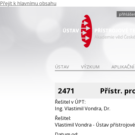
Přejít k hlavnímu obsahu
přihláše
ÚSTAV
VÝZKUM
APLIKAČNÍ
2471
Přístr. pr
Řešitel v ÚPT:
Ing. Vlastimil Vondra, Dr.
Řešitel:
Vlastimil Vondra - Ústav přístrojové 
Datum od: