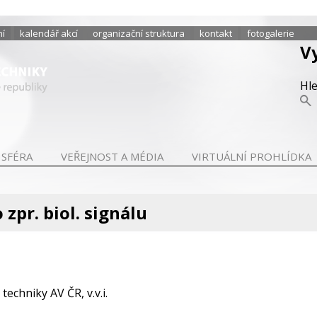
ní
kalendář akcí
organizační struktura
kontakt
fotogalerie
V
Hl
 SFÉRA
VEŘEJNOST A MÉDIA
VIRTUÁLNÍ PROHLÍDKA
o zpr. biol. signálu
techniky AV ČR, v.v.i.