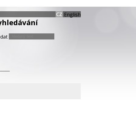
English
yhledávání
edat