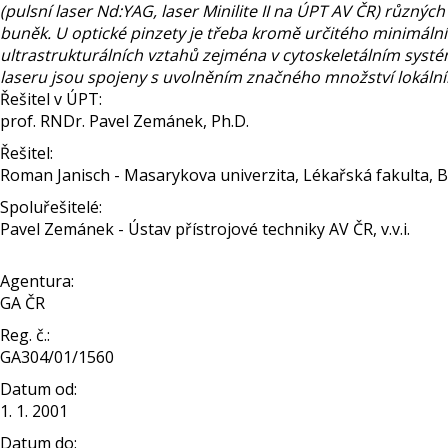
(pulsní laser Nd:YAG, laser Minilite II na ÚPT AV ČR) různýc
buněk. U optické pinzety je třeba kromě určitého minimáln
ultrastrukturálních vztahů zejména v cytoskeletálním sys
laseru jsou spojeny s uvolněním značného množství lokálního
Řešitel v ÚPT:
prof. RNDr. Pavel Zemánek, Ph.D.
Řešitel:
Roman Janisch - Masarykova univerzita, Lékařská fakulta, 
Spoluřešitelé:
Pavel Zemánek - Ústav přístrojové techniky AV ČR, v.v.i.
Agentura:
GA ČR
Reg. č.:
GA304/01/1560
Datum od:
1. 1. 2001
Datum do: