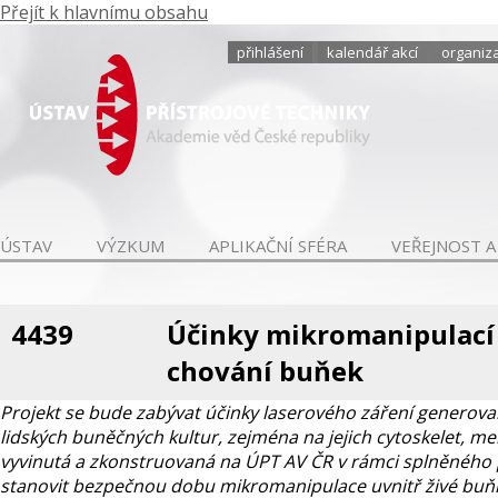
Přejít k hlavnímu obsahu
přihlášení
kalendář akcí
organiza
ÚSTAV
VÝZKUM
APLIKAČNÍ SFÉRA
VEŘEJNOST A
4439
Účinky mikromanipulací
chování buňek
Projekt se bude zabývat účinky laserového záření generov
lidských buněčných kultur, zejména na jejich cytoskelet, m
vyvinutá a zkonstruovaná na ÚPT AV ČR v rámci splněného
stanovit bezpečnou dobu mikromanipulace uvnitř živé buňky