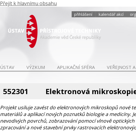
Přejít k hlavnímu obsahu
přihlášení
kalendář akcí
org
ÚSTAV
VÝZKUM
APLIKAČNÍ SFÉRA
VEŘEJNOST A
552301
Elektronová mikroskopi
Projekt usiluje zavést do elektronových mikroskopů nové te
materiálů a aplikací nových poznatků biologie a medicíny.
nevodivých povrchů, zobrazování pomocí vlnově optických ko
zpracování a nové stavební prvky rastrovacích elektronov