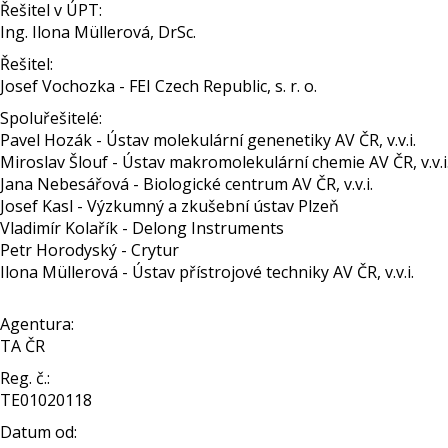
Řešitel v ÚPT:
Ing. Ilona Müllerová, DrSc.
Řešitel:
Josef Vochozka - FEI Czech Republic, s. r. o.
Spoluřešitelé:
Pavel Hozák - Ústav molekulární genenetiky AV ČR, v.v.i.
Miroslav Šlouf - Ústav makromolekulární chemie AV ČR, v.v.i
Jana Nebesářová - Biologické centrum AV ČR, v.v.i.
Josef Kasl - Výzkumný a zkušební ústav Plzeň
Vladimír Kolařík - Delong Instruments
Petr Horodyský - Crytur
Ilona Müllerová - Ústav přístrojové techniky AV ČR, v.v.i.
Agentura:
TA ČR
Reg. č.:
TE01020118
Datum od: