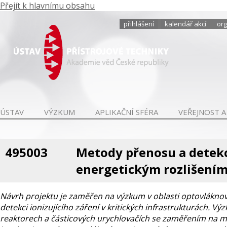
Přejít k hlavnímu obsahu
přihlášení
kalendář akcí
org
ÚSTAV
VÝZKUM
APLIKAČNÍ SFÉRA
VEŘEJNOST A
495003
Metody přenosu a detekce
energetickým rozlišením 
Návrh projektu je zaměřen na výzkum v oblasti optovláknov
detekci ionizujícího záření v kritických infrastrukturách. V
reaktorech a částicových urychlovačích se zaměřením na m