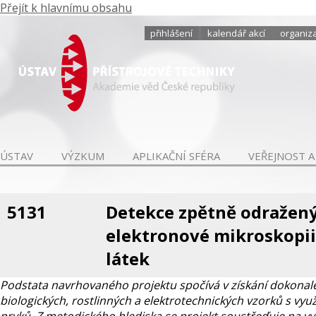
Přejít k hlavnímu obsahu
přihlášení
kalendář akcí
organiza
ÚSTAV
VÝZKUM
APLIKAČNÍ SFÉRA
VEŘEJNOST A
5131
Detekce zpětně odražený
elektronové mikroskopii
látek
Podstata navrhovaného projektu spočívá v získání dokonalej
biologických, rostlinných a elektrotechnických vzorků s vy