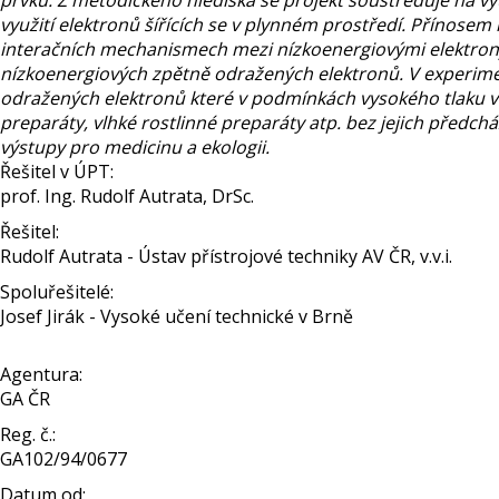
prvků. Z metodického hlediska se projekt soustřeďuje na využ
využití elektronů šířících se v plynném prostředí. Přínosem
interačních mechanismech mezi nízkoenergiovými elektrony 
nízkoenergiových zpětně odražených elektronů. V experimen
odražených elektronů které v podmínkách vysokého tlaku 
preparáty, vlhké rostlinné preparáty atp. bez jejich předch
výstupy pro medicinu a ekologii.
Řešitel v ÚPT:
prof. Ing. Rudolf Autrata, DrSc.
Řešitel:
Rudolf Autrata - Ústav přístrojové techniky AV ČR, v.v.i.
Spoluřešitelé:
Josef Jirák - Vysoké učení technické v Brně
Agentura:
GA ČR
Reg. č.:
GA102/94/0677
Datum od: