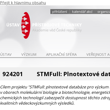
Přejít k hlavnímu obsahu
přihlášení
kalendář akcí
organiza
ÚSTAV
VÝZKUM
APLIKAČNÍ SFÉRA
VEŘEJNOST A
924201
STMFull: Plnotextové da
Cílem projektu "STMFull: plnotextové databáze pro výzkum a
v oborech molekulární biologie a biotechnologie, energetic
chemických technologií zabezpečit dostupnost těchto zdrojů
kvalitních vědeckovýzkumných výsledků.