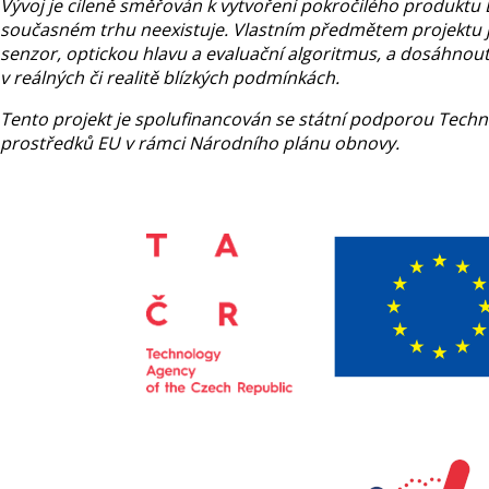
Vývoj je cíleně směřován k vytvoření pokročilého produktu 
současném trhu neexistuje. Vlastním předmětem projektu je
senzor, optickou hlavu a evaluační algoritmus, a dosáhnout 
v reálných či realitě blízkých podmínkách.
Tento projekt je spolufinancován se státní podporou Tech
prostředků EU v rámci Národního plánu obnovy.