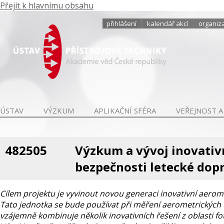
Přejít k hlavnímu obsahu
přihlášení
kalendář akcí
organiza
ÚSTAV
VÝZKUM
APLIKAČNÍ SFÉRA
VEŘEJNOST A
482505
Výzkum a vývoj inovativ
bezpečnosti letecké dop
Cílem projektu je vyvinout novou generaci inovativní aerom
Tato jednotka se bude používat při měření aerometrických 
vzájemně kombinuje několik inovativních řešení z oblasti f