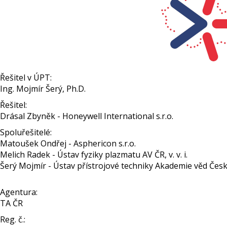
Řešitel v ÚPT:
Ing. Mojmír Šerý, Ph.D.
Řešitel:
Drásal Zbyněk - Honeywell International s.r.o.
Spoluřešitelé:
Matoušek Ondřej - Asphericon s.r.o.
Melich Radek - Ústav fyziky plazmatu AV ČR, v. v. i.
Šerý Mojmír - Ústav přístrojové techniky Akademie věd České 
Agentura:
TA ČR
Reg. č.: