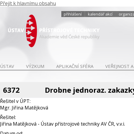
Přejít k hlavnímu obsahu
přihlášení
kalendář akcí
organiza
ÚSTAV
VÝZKUM
APLIKAČNÍ SFÉRA
VEŘEJNOST A
6372
Drobne jednoraz. zakazk
Řešitel v ÚPT:
Mgr. Jiřina Matějková
Řešitel:
Jiřina Matějková - Ústav přístrojové techniky AV ČR, v.v.i.
Datum od: