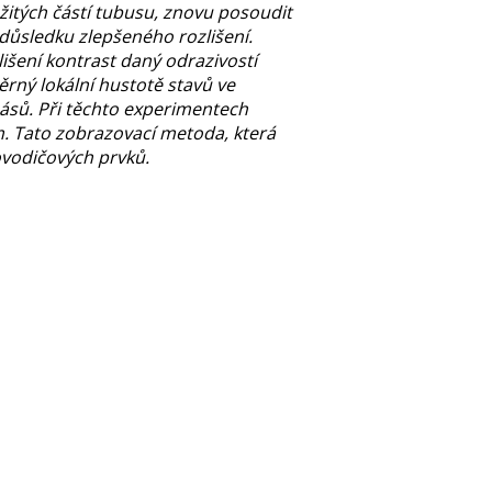
žitých částí tubusu, znovu posoudit
 důsledku zlepšeného rozlišení.
šení kontrast daný odrazivostí
rný lokální hustotě stavů ve
ásů. Při těchto experimentech
m. Tato zobrazovací metoda, která
lovodičových prvků.