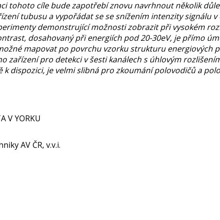
i tohoto cíle bude zapotřebí znovu navrhnout několik důle
ízení tubusu a vypořádat se se snížením intenzity signálu v
erimenty demonstrující možnosti zobrazit při vysokém rozli
ntrast, dosahovaný při energiích pod 20-30eV, je přímo úmě
možné mapovat po povrchu vzorku strukturu energiových p
zařízení pro detekci v šesti kanálech s úhlovým rozlišení
ě k dispozici, je velmi slibná pro zkoumání polovodičů a po
TA V YORKU
niky AV ČR, v.v.i.