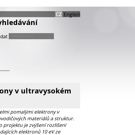
English
yhledávání
edat
rony v ultravysokém
velmi pomalými elektrony v
ovodičových materiálů a struktur.
 projektu je zvýšení rozlišení
ajících elektronů 10 eV ze