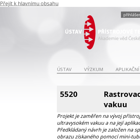
Přejít k hlavnímu obsahu
přihláše
ÚSTAV
VÝZKUM
APLIKAČNÍ
5520
Rastrova
vakuu
Projekt je zaměřen na vývoj přístr
ultravysokém vakuu a na její aplika
Předkládaný návrh je založen na spo
obrazu získaného pomocí mini-tubu