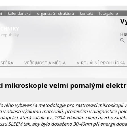
ní
kalendář akcí
organizační struktura
kontakt
fotogalerie
V
Hl
 SFÉRA
VEŘEJNOST A MÉDIA
VIRTUÁLNÍ PROHLÍDKA
cí mikroskopie velmi pomalými elekt
ojového vybavení a metodologie pro rastrovací mikroskopii 
ci v oblasti výzkumu materiálů, především v diagnostice pol
lupráci, která začala v r. 1994. Hlavním cílem navrhovaného
su SLEEM tak, aby bylo dosaženo 30-40nm při energii dopad