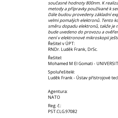
současné hodnoty 800nm. K realizac
metody a přípravky používané k seř
Dále budou provedeny základní exp
velmi pomalých elektronů. Tento ko
směru dopadu elektronů, takže je 
bude uvedeno do provozu a ověřeno 
není v elektronové mikroskopii ješt
Řešitel v ÚPT:
RNDr. Luděk Frank, DrSc.
Řešitel:
Mohamed M El Gomati - UNIVERSI
Spoluřešitelé:
Luděk Frank - Ústav přístrojové tech
Agentura:
NATO
Reg. č.:
PST.CLG.97082