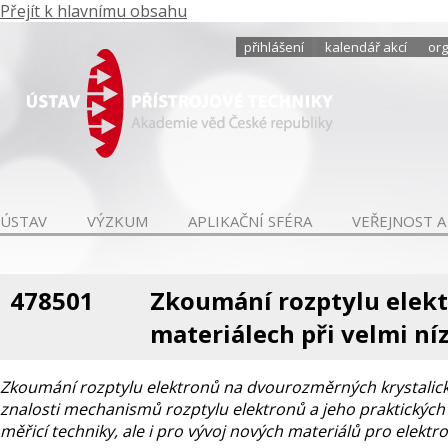
Přejít k hlavnímu obsahu
přihlášení
kalendář akcí
org
ÚSTAV
VÝZKUM
APLIKAČNÍ SFÉRA
VEŘEJNOST A
478501
Zkoumání rozptylu elek
materiálech při velmi ní
Zkoumání rozptylu elektronů na dvourozměrných krystalick
znalosti mechanismů rozptylu elektronů a jeho praktických
měřicí techniky, ale i pro vývoj nových materiálů pro elektr