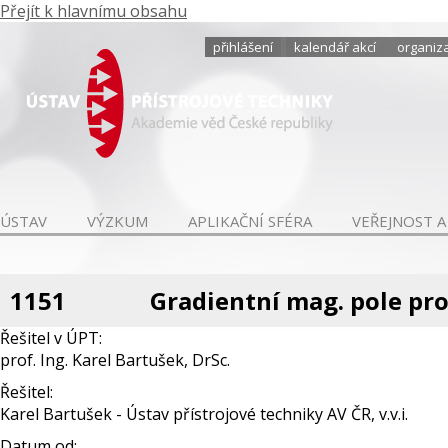
Přejít k hlavnímu obsahu
přihlášení
kalendář akcí
organiza
ÚSTAV
VÝZKUM
APLIKAČNÍ SFÉRA
VEŘEJNOST A
1151
Gradientní mag. pole pr
Řešitel v ÚPT:
prof. Ing. Karel Bartušek, DrSc.
Řešitel:
Karel Bartušek - Ústav přístrojové techniky AV ČR, v.v.i.
Datum od: