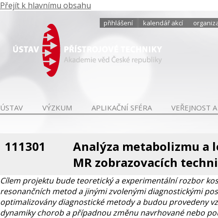
Přejít k hlavnímu obsahu
přihlášení
kalendář akcí
organiza
ÚSTAV
VÝZKUM
APLIKAČNÍ SFÉRA
VEŘEJNOST A
111301
Analýza metabolizmu a l
MR zobrazovacích techn
Cílem projektu bude teoretický a experimentální rozbor kost
resonančních metod a jinými zvolenými diagnostickými po
optimalizovány diagnostické metody a budou provedeny vzá
dynamiky chorob a případnou změnu navrhované nebo použité