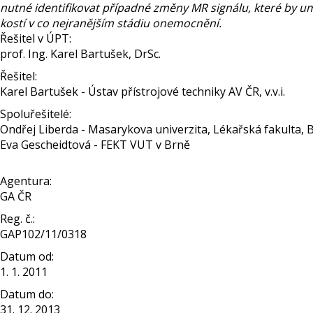
nutné identifikovat případné změny MR signálu, které by 
kostí v co nejranějším stádiu onemocnění.
Řešitel v ÚPT:
prof. Ing. Karel Bartušek, DrSc.
Řešitel:
Karel Bartušek - Ústav přístrojové techniky AV ČR, v.v.i.
Spoluřešitelé:
Ondřej Liberda - Masarykova univerzita, Lékařská fakulta, 
Eva Gescheidtová - FEKT VUT v Brně
Agentura:
GA ČR
Reg. č.:
GAP102/11/0318
Datum od:
1. 1. 2011
Datum do:
31. 12. 2013