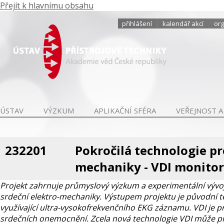
Přejít k hlavnímu obsahu
přihlášení
kalendář akcí
org
ÚSTAV
VÝZKUM
APLIKAČNÍ SFÉRA
VEŘEJNOST A
232201
Pokročilá technologie pr
mechaniky - VDI monitor
Projekt zahrnuje průmyslový výzkum a experimentální vývoj
srdeční elektro-mechaniky. Výstupem projektu je původní t
využívající ultra-vysokofrekvenčního EKG záznamu. VDI je 
srdečních onemocnění. Zcela nová technologie VDI může p