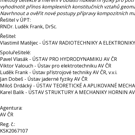
metody detekce a měření v oblasti nukleární fyziky pro pot
vyhodnotit přínos komplexních konstitučních vztahů geom
Navrhnout a ověřit nové postupy přípravy kompozitních mater
Řešitel v ÚPT:
RNDr. Luděk Frank, DrSc.
Řešitel:
Vlastimil Matějec - ÚSTAV RADIOTECHNIKY A ELEKTRONIKY
Spoluřešitelé:
Pavel Vlasák - ÚSTAV PRO HYDRODYNAMIKU AV ČR
Viktor Valouch - Ústav pro elektrotechniku AV ČR
Luděk Frank - Ústav přístrojové techniky AV ČR, v.v.i.
Jan Dobeš - Ústav jaderné fyziky AV ČR
Miloš Drdácký - ÚSTAV TEORETICKÉ A APLIKOVANÉ MECHA
Karel Balík - ÚSTAV STRUKTURY A MECHANIKY HORNIN AV
Agentura:
AV ČR
Reg. č.:
KSK2067107