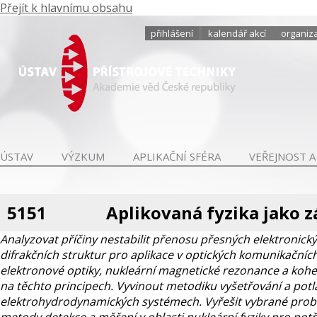
Přejít k hlavnímu obsahu
přihlášení
kalendář akcí
organiza
ÚSTAV
VÝZKUM
APLIKAČNÍ SFÉRA
VEŘEJNOST A
5151
Aplikovaná fyzika jako 
Analyzovat příčiny nestabilit přenosu přesných elektronick
difrakčních struktur pro aplikace v optických komunikačníc
elektronové optiky, nukleární magnetické rezonance a koh
na těchto principech. Vyvinout metodiku vyšetřování a potla
elektrohydrodynamických systémech. Vyřešit vybrané prob