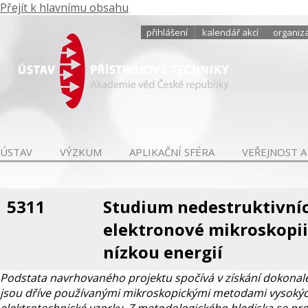
Přejít k hlavnímu obsahu
přihlášení
kalendář akcí
organiza
ÚSTAV
VÝZKUM
APLIKAČNÍ SFÉRA
VEŘEJNOST A
5311
Studium nedestruktivníc
elektronové mikroskopii
nízkou energií
Podstata navrhovaného projektu spočívá v získání dokonalej
jsou dříve používanými mikroskopickými metodami vysokých