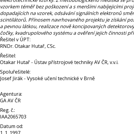
elektrotechnické vzorky. Z metodologického hlediska se proj
vzorkem téměř bez poškození a s menšími nabíjejicími proj
dopadajících na vzorek, odsávání signálních elektronů smě
scintilátorů. Přínosem navrhovaného projektu je získání 
a pevnou látkou, realizace nově koncipovaných detektorový
čočky, kvadrupolového systému a ověření jejich činnosti př
Řešitel v ÚPT:
RNDr. Otakar Hutař, CSc.
Řešitel:
Otakar Hutař - Ústav přístrojové techniky AV ČR, v.v.i.
Spoluřešitelé:
Josef Jirák - Vysoké učení technické v Brně
Agentura:
GA AV ČR
Reg. č.:
IAA2065703
Datum od:
1. 1. 1997