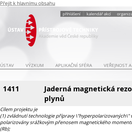
Přejít k hlavnímu obsahu
přihlášení
kalendář akcí
organiza
ÚSTAV
VÝZKUM
APLIKAČNÍ SFÉRA
VEŘEJNOST A
1411
Jaderná magnetická rez
plynů
Cílem projektu je
(1) zvládnutí technologie přípravy \"hyperpolarizovaných\
polarizovány srážkovým přenosem magnetického momentu z
(Rb);