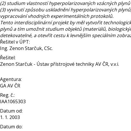
(2) studium vlastností hyperpolarizovaných vzácných plynů a
(3) vyvinutí způsobu uskladnění hyperpolarizovaných plynů,
vypracování vhodných experimentálních protokolů.
Tento interdisciplinární projekt by měl vytvořit technolog
plynů a tím umožnit studium objektů (materiálů, biologic
detekovatelné, a otevřít cestu k levnějším speciálním zo
Řešitel v ÚPT:
Ing. Zenon Starčuk, CSc.
Řešitel:
Zenon Starčuk - Ústav přístrojové techniky AV ČR, v.v.i.
Agentura:
GA AV ČR
Reg. č.:
IAA1065303
Datum od:
1. 1. 2003
Datum do: