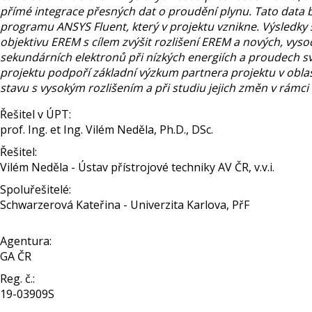
přímé integrace přesných dat o proudění plynu. Tato da
programu ANSYS Fluent, který v projektu vznikne. Výsledky 
objektivu EREM s cílem zvýšit rozlišení EREM a nových, vy
sekundárních elektronů při nízkých energiích a proudech sv
projektu podpoří základní výzkum partnera projektu v oblast
stavu s vysokým rozlišením a při studiu jejich změn v rámc
Řešitel v ÚPT:
prof. Ing. et Ing. Vilém Neděla, Ph.D., DSc.
Řešitel:
Vilém Neděla - Ústav přístrojové techniky AV ČR, v.v.i.
Spoluřešitelé:
Schwarzerová Kateřina - Univerzita Karlova, PřF
Agentura:
GA ČR
Reg. č.:
19-03909S