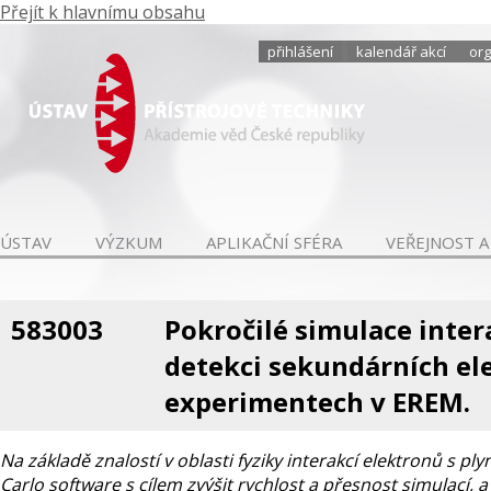
Přejít k hlavnímu obsahu
přihlášení
kalendář akcí
org
ÚSTAV
VÝZKUM
APLIKAČNÍ SFÉRA
VEŘEJNOST A
583003
Pokročilé simulace inte
detekci sekundárních el
experimentech v EREM.
Na základě znalostí v oblasti fyziky interakcí elektronů s 
Carlo software s cílem zvýšit rychlost a přesnost simulací