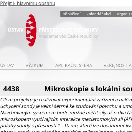
Přejít k hlavnímu obsahu
přihlášení
kalendář akcí
organiza
ÚSTAV
VÝZKUM
APLIKAČNÍ SFÉRA
VEŘEJNOST A
4438
Mikroskopie s lokální s
Cílem projektu je realizovat experimentální zařízení a naléz
uchycení sondy je velmi šetrné ke studování povrchu a umož
Navrhovaným systémem bude možné měřit síly až o dva řády 
mikroskopem využívajícím interakce meziatomových sil (AFM)
polohy sondy s přesností 1 - 10 nm, které lze dosáhnout kv