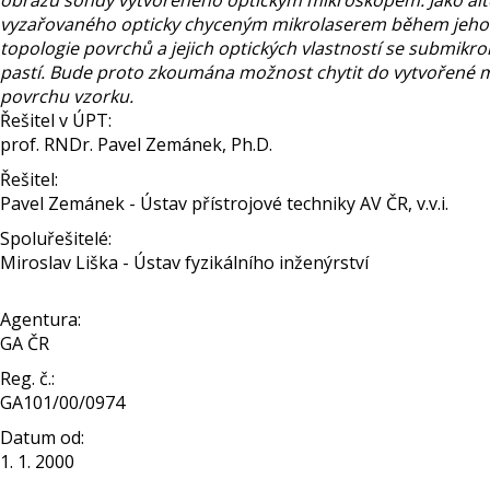
obrazu sondy vytvořeného optickým mikroskopem. Jako alt
vyzařovaného opticky chyceným mikrolaserem během jeho př
topologie povrchů a jejich optických vlastností se submikro
pastí. Bude proto zkoumána možnost chytit do vytvořené ma
povrchu vzorku.
Řešitel v ÚPT:
prof. RNDr. Pavel Zemánek, Ph.D.
Řešitel:
Pavel Zemánek - Ústav přístrojové techniky AV ČR, v.v.i.
Spoluřešitelé:
Miroslav Liška - Ústav fyzikálního inženýrství
Agentura:
GA ČR
Reg. č.:
GA101/00/0974
Datum od:
1. 1. 2000