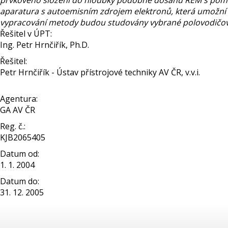
prvkového složení do hloubky podobné dosahu REM s poma
aparatura s autoemisním zdrojem elektronů, která umožní
vypracování metody budou studovány vybrané polovodičové s
Řešitel v ÚPT:
Ing. Petr Hrnčiřík, Ph.D.
Řešitel:
Petr Hrnčiřík - Ústav přístrojové techniky AV ČR, v.v.i.
Agentura:
GA AV ČR
Reg. č.:
KJB2065405
Datum od:
1. 1. 2004
Datum do:
31. 12. 2005