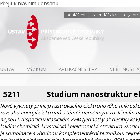
Přejít k hlavnímu obsahu
přihlášení
kalendář akcí
organiza
ÚSTAV
VÝZKUM
APLIKAČNÍ SFÉRA
VEŘEJNOST A
5211
Studium nanostruktur 
Nově vyvinutý princip rastrovacího elektronového mikrosk
rozsahu energií elektronů s téměř neměnným rozlišením obra
nejsou k dispozici v klasickém REM (jednotky až desítky keV
lokální chemická, krystalická i elektronická struktura vzor
je kombinace s vhodnou komplementární technikou, zejména 