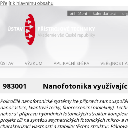
Přejít k hlavnímu obsahu
přihlášení
kalendář akcí
org
ÚSTAV
VÝZKUM
APLIKAČNÍ SFÉRA
VEŘEJNOST A
983001
Nanofotonika využívajíc
Pokročilé nanofotonické systémy lze připravit samouspořád
nanočástice, kvantové tečky, fluorescenční molekuly). Techn
nahoru“ přípravu hybridních fotonických struktur komplex
projekt cílí na syntézu asymetrických fotonických mikro- a n
charakterizaci vlastností a stability těchto struktur. Plánova