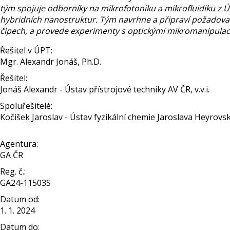
tým spojuje odborníky na mikrofotoniku a mikrofluidiku z Ú
hybridních nanostruktur. Tým navrhne a připraví požadované 
čipech, a provede experimenty s optickými mikromanipulac
Řešitel v ÚPT:
Mgr. Alexandr Jonáš, Ph.D.
Řešitel:
Jonáš Alexandr - Ústav přístrojové techniky AV ČR, v.v.i.
Spoluřešitelé:
Kočišek Jaroslav - Ústav fyzikální chemie Jaroslava Heyrov
Agentura:
GA ČR
Reg. č.:
GA24-11503S
Datum od:
1. 1. 2024
Datum do: