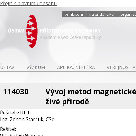
Přejít k hlavnímu obsahu
přihlášení
kalendář akcí
organiza
ÚSTAV
VÝZKUM
APLIKAČNÍ SFÉRA
VEŘEJNOST A
114030
Vývoj metod magnetické 
živé přírodě
Řešitel v ÚPT:
Ing. Zenon Starčuk, CSc.
Řešitel:
Wladyslaw Weglarz -