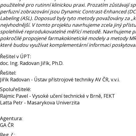
použitelné pro rutinní klinickou praxi. Prozatím zůstávají 
perfuzní zobrazování jsou Dynamic Contrast-Enhanced (DCE)
Labeling (ASL). Doposud byly tyto metody považovány za „k
nejvhodnější. V tomto projektu navrhujeme zcela jiný přís
spolehlivé reprodukovatelné měřící metodě. Navrhujeme p
pokročilé propojené farmakokinetické modely a metody MR
které budou využívat komplementární informaci poskytov
Řešitel v ÚPT:
doc. Ing. Radovan Jiřík, Ph.D.
Řešitel:
Jiřík Radovan - Ústav přístrojové techniky AV ČR, v.v.i.
Spoluřešitelé:
Rajmic Pavel - Vysoké učení technické v Brně, FEKT
Latta Petr - Masarykova Univerzita
Agentura:
GA ČR
Reg. č.: