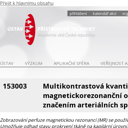
Přejít k hlavnímu obsahu
přihlášení
kalendář akcí
org
ÚSTAV
VÝZKUM
APLIKAČNÍ SFÉRA
VEŘEJNOST A
153003
Multikontrastová kvantif
magnetickorezonanční ob
značením arteriálních s
Zobrazování perfuze magnetickou rezonancí (MR) se používá 
Umožňuje odhad stavu prokrvení tkáně na kapilární úrovni