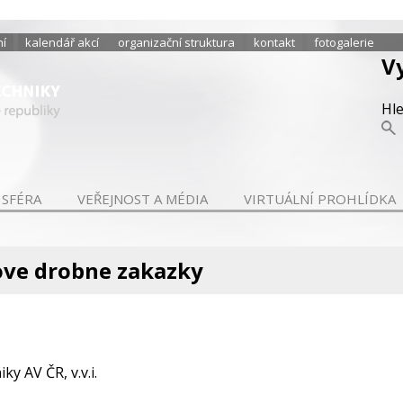
ní
kalendář akcí
organizační struktura
kontakt
fotogalerie
V
Hl
 SFÉRA
VEŘEJNOST A MÉDIA
VIRTUÁLNÍ PROHLÍDKA
ove drobne zakazky
ky AV ČR, v.v.i.