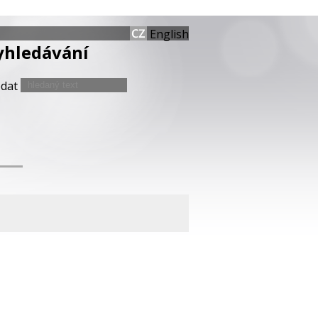
English
yhledávání
edat