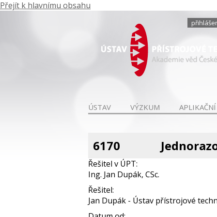
Přejít k hlavnímu obsahu
přihláše
ÚSTAV
VÝZKUM
APLIKAČNÍ
6170
Jednoraz
Řešitel v ÚPT:
Ing. Jan Dupák, CSc.
Řešitel:
Jan Dupák - Ústav přístrojové techni
Datum od: