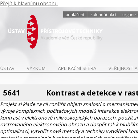
Přejít k hlavnímu obsahu
přihlášení
kalendář akcí
organiza
ÚSTAV
VÝZKUM
APLIKAČNÍ SFÉRA
VEŘEJNOST A
5641
Kontrast a detekce v ras
Projekt si klade za cíl rozšířit objem znalostí o mechanis
vývoje komplexních počítačových modelů interakce elektronů s
kontrast v elektronově mikroskopických obrazech, použít 
rastrovaného elektronového obrazu a dospět tak k hlubš
optimalizaci, vytvořit nové metody a techniky vytváření kont