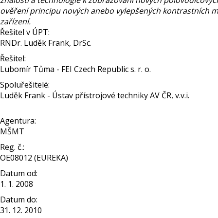
znalosti a technologie k zobrazování nových polovodičový
ověření principu nových anebo vylepšených kontrastních 
zařízení.
Řešitel v ÚPT:
RNDr. Luděk Frank, DrSc.
Řešitel:
Lubomír Tůma - FEI Czech Republic s. r. o.
Spoluřešitelé:
Luděk Frank - Ústav přístrojové techniky AV ČR, v.v.i.
Agentura:
MŠMT
Reg. č.:
OE08012 (EUREKA)
Datum od:
1. 1. 2008
Datum do:
31. 12. 2010