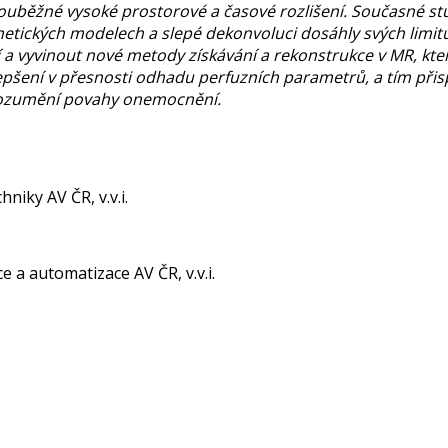
uběžné vysoké prostorové a časové rozlišení. Současné stud
etických modelech a slepé dekonvoluci dosáhly svých limitů.
 vyvinout nové metody získávání a rekonstrukce v MR, kter
epšení v přesnosti odhadu perfuzních parametrů, a tím při
orozumění povahy onemocnění.
hniky AV ČR, v.v.i.
e a automatizace AV ČR, v.v.i.