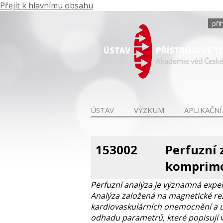
Přejít k hlavnímu obsahu
při
ÚSTAV
VÝZKUM
APLIKAČNÍ
153002
Perfuzní 
komprimo
Perfuzní analýza je významná expe
Analýza založená na magnetické re
kardiovaskulárních onemocnění a um
odhadu parametrů, které popisují v