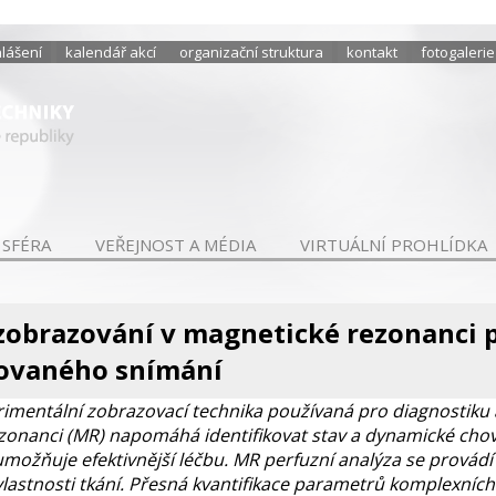
hlášení
kalendář akcí
organizační struktura
kontakt
fotogalerie
 SFÉRA
VEŘEJNOST A MÉDIA
VIRTUÁLNÍ PROHLÍDKA
zobrazování v magnetické rezonanci
vaného snímání
rimentální zobrazovací technika používaná pro diagnostiku 
zonanci (MR) napomáhá identifikovat stav a dynamické chov
ožňuje efektivnější léčbu. MR perfuzní analýza se provádí
lastnosti tkání. Přesná kvantifikace parametrů komplexníc