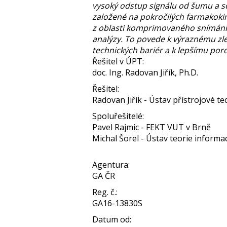
vysoký odstup signálu od šumu a so
založené na pokročilých farmakokin
z oblasti komprimovaného snímání a
analýzy. To povede k výraznému zl
technických bariér a k lepšímu p
Řešitel v ÚPT:
doc. Ing. Radovan Jiřík, Ph.D.
Řešitel:
Radovan Jiřík - Ústav přístrojové tec
Spoluřešitelé:
Pavel Rajmic - FEKT VUT v Brně
Michal Šorel - Ústav teorie informac
Agentura:
GA ČR
Reg. č.:
GA16-13830S
Datum od: