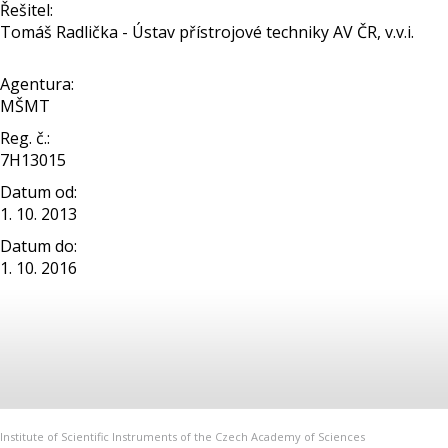
Řešitel:
Tomáš Radlička - Ústav přístrojové techniky AV ČR, v.v.i.
Agentura:
MŠMT
Reg. č.:
7H13015
Datum od:
1. 10. 2013
Datum do:
1. 10. 2016
Institute of Scientific Instruments of the Czech Academy of Sciences