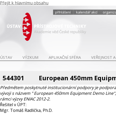
Přejít k hlavnímu obsahu
přihlášení
kalendář akcí
organiza
ÚSTAV
VÝZKUM
APLIKAČNÍ SFÉRA
VEŘEJNOST A
544301
European 450mm Equipm
Předmětem poskytnuté institucionární podpory je podpora 
vývoji s názvem " European 450mm Equipment Demo Line"
rámci výzvy ENIAC 2012-2.
Řešitel v ÚPT:
Mgr. Tomáš Radlička, Ph.D.