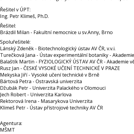
Řešitel v ÚPT:
Ing. Petr Klimeš, Ph.D.
Řešitel:
Brázdil Milan - Fakultní nemocnice u sv.Anny, Brno
Spoluřešitelé:
Lánský Zdeněk - Biotechnologický ústav AV ČR, v.v.i.
Turečková Jana - Ústav experimentální botaniky - Akademie v
Balaštík Martin - FYZIOLOGICKÝ ÚSTAV AV ČR - Akademie věd 
Rusz Jan - ČESKÉ VYSOKÉ UČENÍ TECHNICKÉ V PRAZE
Mekyska Jiří - Vysoké učení technické v Brně
Bártová Petra - Ostravská univerzita
Džubák Petr - Univerzita Palackého v Olomouci
Jech Robert - Univerzita Karlova
Rektorová Irena - Masarykova Univerzita
Klimeš Petr - Ústav přístrojové techniky AV ČR
Agentura:
MŠMT