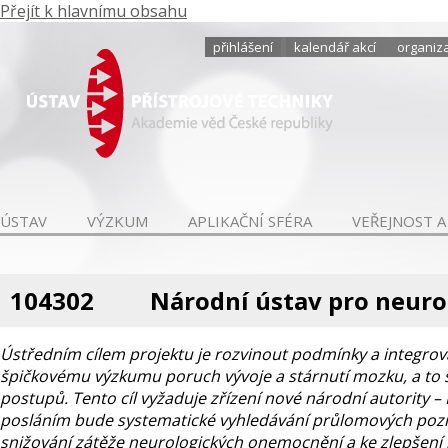
Přejít k hlavnímu obsahu
přihlášení
kalendář akcí
organiza
ÚSTAV
VÝZKUM
APLIKAČNÍ SFÉRA
VEŘEJNOST A
104302
Národní ústav pro neur
Ústředním cílem projektu je rozvinout podmínky a integrova
špičkovému výzkumu poruch vývoje a stárnutí mozku, a to 
postupů. Tento cíl vyžaduje zřízení nové národní autority
posláním bude systematické vyhledávání průlomových pozn
snižování zátěže neurologických onemocnění a ke zlepšení k