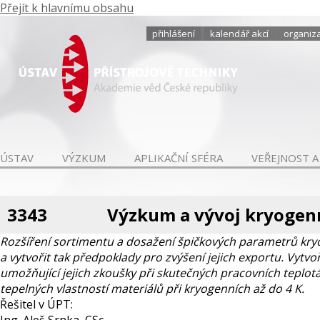
Přejít k hlavnímu obsahu
přihlášení
kalendář akcí
organiza
ÚSTAV
VÝZKUM
APLIKAČNÍ SFÉRA
VEŘEJNOST A
3343
Výzkum a vývoj kryogen
Rozšíření sortimentu a dosažení špičkových parametrů kry
a vytvořit tak předpoklady pro zvýšení jejich exportu. Vyt
umožňující jejich zkoušky při skutečných pracovních teplotá
tepelných vlastností materiálů při kryogenních až do 4 K.
Řešitel v ÚPT: