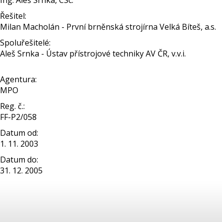
Ing. Aleš Srnka, CSc.
Řešitel:
Milan Macholán - První brněnská strojírna Velká Bíteš, a.s.
Spoluřešitelé:
Aleš Srnka - Ústav přístrojové techniky AV ČR, v.v.i.
Agentura:
MPO
Reg. č.:
FF-P2/058
Datum od:
1. 11. 2003
Datum do:
31. 12. 2005