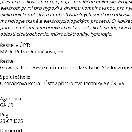
přesné mozkové chirurgie, např. pro léčbu epilepsie. Proje
elektrod: první pro hypoxii a druhou kombinovanou pro hypo
elektronickooptických implantovatelných sond pro odkysliče
morfologie tkáně a elektrofyziologických procesů. C) Aplikac
pomoci měření neuronové aktivity a opticko-histologických m
oblasti elektrochemie, mikroelektroniky, fyziologie.
Řešitel v ÚPT:
MVDr. Petra Ondráčková, Ph.D.
Řešitel:
Glowacki Eric - Vysoké učení technické v Brně, Sředoevropsk
Spoluřešitelé:
Ondráčková Petra - Ústav přístrojové techniky AV ČR, v.v.i.
Agentura:
GA ČR
Reg. č.:
23-07432S
Datum od: