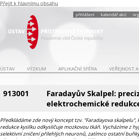
Přejít k hlavnímu obsahu
přihlášení
kalendář akcí
org
ÚSTAV
VÝZKUM
APLIKAČNÍ SFÉRA
VEŘEJNOST A
913001
Faradayův Skalpel: prec
elektrochemické redukce
Předkládáme zde nový koncept tzv. "Faradayova skalpelu", 
redukce kyslíku odkysličuje mozkovou tkáň. Vycházíme z hy
selektivní zničení přilehlých neuronů, zatímco ostatní buň