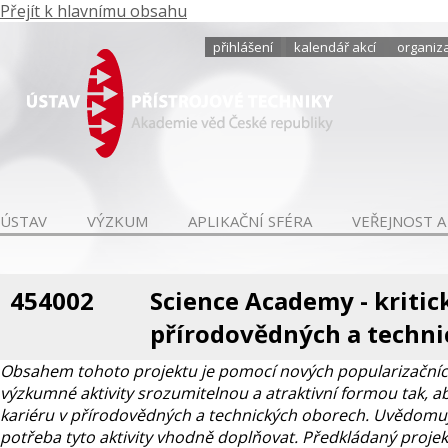
Přejít k hlavnímu obsahu
přihlášení
kalendář akcí
organiza
ÚSTAV
VÝZKUM
APLIKAČNÍ SFÉRA
VEŘEJNOST A
454002
Science Academy - kritic
přírodovědných a techni
Obsahem tohoto projektu je pomocí nových popularizačních a
výzkumné aktivity srozumitelnou a atraktivní formou tak, 
kariéru v přírodovědných a technických oborech. Uvědomujem
potřeba tyto aktivity vhodně doplňovat. Předkládaný projekt