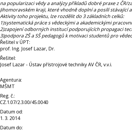
na popularizaci vědy a analýzy příkladů dobré praxe z ČR/zahr
Jihomoravském kraji, které vhodně doplní a posílí stávající a
Aktivity toho projektu, lze rozdělit do 3 základních celků:
1)systematická práce s vědeckými a akademickými pracovník
2)zapojení odborných institucí podporujících propagaci te
3)podpora ZŠ a SŠ pedagogů k motivaci studentů pro vědec
Řešitel v ÚPT:
prof. Ing. Josef Lazar, Dr.
Řešitel:
Josef Lazar - Ústav přístrojové techniky AV ČR, v.v.i.
Agentura:
MŠMT
Reg. č.:
CZ.1.07/2.3.00/45.0040
Datum od:
1. 3. 2014
Datum do: