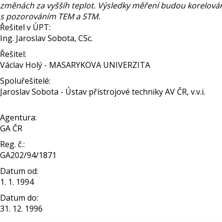
změnách za vyššíh teplot. Výsledky měření budou korelovány 
s pozorováním TEM a STM.
Řešitel v ÚPT:
Ing. Jaroslav Sobota, CSc.
Řešitel:
Václav Holý - MASARYKOVA UNIVERZITA
Spoluřešitelé:
Jaroslav Sobota - Ústav přístrojové techniky AV ČR, v.v.i.
Agentura:
GA ČR
Reg. č.:
GA202/94/1871
Datum od:
1. 1. 1994
Datum do:
31. 12. 1996