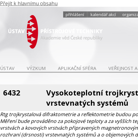
Přejít k hlavnímu obsahu
přihlášení
kalendář akcí
organiza
ÚSTAV
VÝZKUM
APLIKAČNÍ SFÉRA
VEŘEJNOST A
6432
Vysokoteplotní trojkryst
vrstevnatých systémů
Rtg trojkrystalová difraktometrie a reflektometrie budou p
Měření bude prováděno za pokojové teploty a za vyšších tep
vrstvách a kovových vrstvách připravených magnetronovým 
rozhraní (drsnosti) vrstevnatých systémů a o objemových def