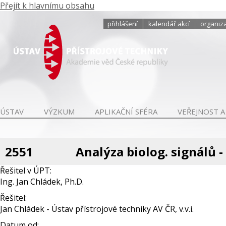
Přejít k hlavnímu obsahu
přihlášení
kalendář akcí
organiza
ÚSTAV
VÝZKUM
APLIKAČNÍ SFÉRA
VEŘEJNOST A
2551
Analýza biolog. signálů - 
Řešitel v ÚPT:
Ing. Jan Chládek, Ph.D.
Řešitel:
Jan Chládek - Ústav přístrojové techniky AV ČR, v.v.i.
Datum od: